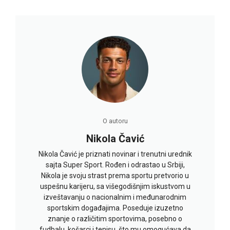
O autoru
Nikola Čavić
Nikola Čavić je priznati novinar i trenutni urednik
sajta Super Sport. Rođen i odrastao u Srbiji,
Nikola je svoju strast prema sportu pretvorio u
uspešnu karijeru, sa višegodišnjim iskustvom u
izveštavanju o nacionalnim i međunarodnim
sportskim događajima. Poseduje izuzetno
znanje o različitim sportovima, posebno o
fudbalu, košarci i tenisu, što mu omogućava da