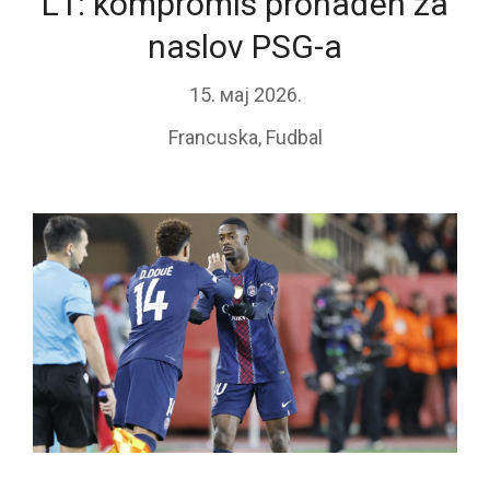
L1: kompromis pronađen za
naslov PSG-a
15. мај 2026.
Francuska
,
Fudbal