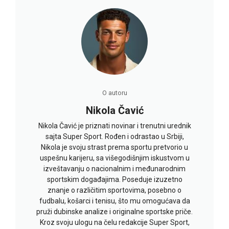
O autoru
Nikola Čavić
Nikola Čavić je priznati novinar i trenutni urednik
sajta Super Sport. Rođen i odrastao u Srbiji,
Nikola je svoju strast prema sportu pretvorio u
uspešnu karijeru, sa višegodišnjim iskustvom u
izveštavanju o nacionalnim i međunarodnim
sportskim događajima. Poseduje izuzetno
znanje o različitim sportovima, posebno o
fudbalu, košarci i tenisu, što mu omogućava da
pruži dubinske analize i originalne sportske priče.
Kroz svoju ulogu na čelu redakcije Super Sport,