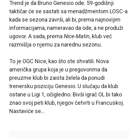
Trend je da Bruno Genesio ode. 59-godišnji
taktičar će se sastati sa menadžmentom LOSC-a
kada se sezona završi, ali bi, prema najnovijim
informacijama, nameravao da ode, a ne produži
ugovor. A sada, prema
Nice-Matin
, klub već
razmišlja o njemu za narednu sezonu.
To je OGC Nice, kao što ste shvatili. Nova
američka grupa koja je u pregovorima da
preuzme klub bi zaista želela da ponudi
trenersku poziciju Genesio. U slučaju da klub
ostane u Ligi 1, očigledno. Bivši igrač OL bi tako
znao svoj peti klub, njegov četvrti u Francuskoj.
Nastaviće se…