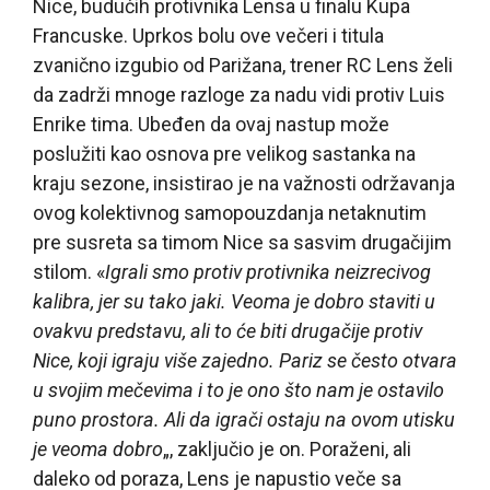
Nice, budućih protivnika Lensa u finalu Kupa
Francuske. Uprkos bolu ove večeri i titula
zvanično izgubio od Parižana, trener RC Lens želi
da zadrži mnoge razloge za nadu vidi protiv Luis
Enrike tima. Ubeđen da ovaj nastup može
poslužiti kao osnova pre velikog sastanka na
kraju sezone, insistirao je na važnosti održavanja
ovog kolektivnog samopouzdanja netaknutim
pre susreta sa timom Nice sa sasvim drugačijim
stilom. «
Igrali smo protiv protivnika neizrecivog
kalibra, jer su tako jaki. Veoma je dobro staviti u
ovakvu predstavu, ali to će biti drugačije protiv
Nice, koji igraju više zajedno. Pariz se često otvara
u svojim mečevima i to je ono što nam je ostavilo
puno prostora. Ali da igrači ostaju na ovom utisku
je veoma dobro
„, zaključio je on. Poraženi, ali
daleko od poraza, Lens je napustio veče sa