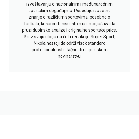
izveštavanju o nacionalnim i međunarodnim
sportskim događajima. Poseduje izuzetno
znanje o različitim sportovima, posebno o
fudbalu, košarci i tenisu, što mu omogućava da
pruži dubinske analize i originalne sportske priče.
Kroz svoju ulogu na čelu redakcije Super Sport,
Nikola nastoji da održi visok standard
profesionalnosti i tačnosti u sportskom
novinarstvu.