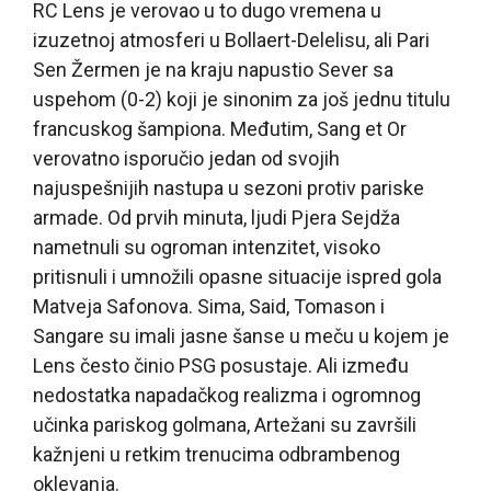
RC Lens je verovao u to dugo vremena u
izuzetnoj atmosferi u Bollaert-Delelisu, ali Pari
Sen Žermen je na kraju napustio Sever sa
uspehom (0-2) koji je sinonim za još jednu titulu
francuskog šampiona. Međutim, Sang et Or
verovatno isporučio jedan od svojih
najuspešnijih nastupa u sezoni protiv pariske
armade. Od prvih minuta, ljudi Pjera Sejdža
nametnuli su ogroman intenzitet, visoko
pritisnuli i umnožili opasne situacije ispred gola
Matveja Safonova. Sima, Said, Tomason i
Sangare su imali jasne šanse u meču u kojem je
Lens često činio PSG posustaje. Ali između
nedostatka napadačkog realizma i ogromnog
učinka pariskog golmana, Artežani su završili
kažnjeni u retkim trenucima odbrambenog
oklevanja.