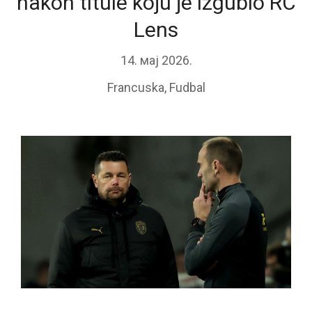
nakon titule koju je izgubio RC
Lens
14. мај 2026.
Francuska
,
Fudbal