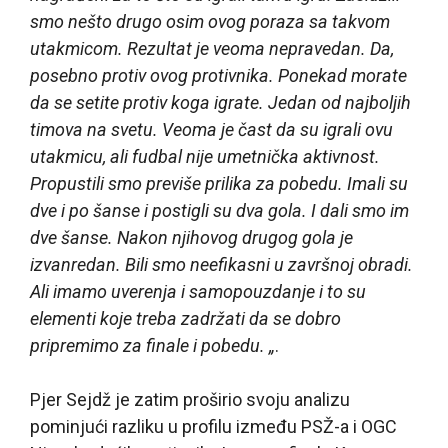
smo nešto drugo osim ovog poraza sa takvom
utakmicom. Rezultat je veoma nepravedan. Da,
posebno protiv ovog protivnika. Ponekad morate
da se setite protiv koga igrate. Jedan od najboljih
timova na svetu. Veoma je čast da su igrali ovu
utakmicu, ali fudbal nije umetnička aktivnost.
Propustili smo previše prilika za pobedu. Imali su
dve i po šanse i postigli su dva gola. I dali smo im
dve šanse. Nakon njihovog drugog gola je
izvanredan. Bili smo neefikasni u završnoj obradi.
Ali imamo uverenja i samopouzdanje i to su
elementi koje treba zadržati da se dobro
pripremimo za finale i pobedu. „
.
Pjer Sejdž je zatim proširio svoju analizu
pominjući razliku u profilu između PSŽ-a i OGC