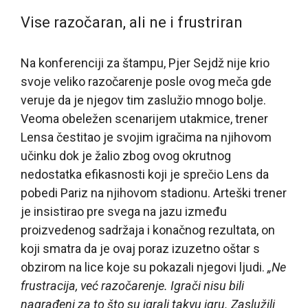
Vise razočaran, ali ne i frustriran
Na konferenciji za štampu, Pjer Sejdž nije krio
svoje veliko razočarenje posle ovog meča gde
veruje da je njegov tim zaslužio mnogo bolje.
Veoma obeležen scenarijem utakmice, trener
Lensa čestitao je svojim igračima na njihovom
učinku dok je žalio zbog ovog okrutnog
nedostatka efikasnosti koji je sprečio Lens da
pobedi Pariz na njihovom stadionu. Arteški trener
je insistirao pre svega na jazu između
proizvedenog sadržaja i konačnog rezultata, on
koji smatra da je ovaj poraz izuzetno oštar s
obzirom na lice koje su pokazali njegovi ljudi.
„Ne
frustracija, već razočarenje. Igrači nisu bili
nagrađeni za to što su igrali takvu igru. Zaslužili