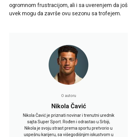
ogromnom frustracijom, ali i sa uverenjem da još
uvek mogu da završe ovu sezonu sa trofejem.
O autoru
Nikola Čavić
Nikola Čavić je priznati novinar i trenutni urednik
sajta Super Sport. Rođen i odrastao u Srbiji,
Nikola je svoju strast prema sportu pretvorio u
uspešnu karijeru, sa višegodišnjim iskustvom u