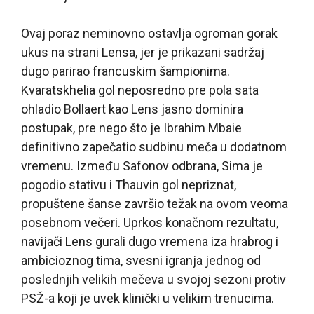
Ovaj poraz neminovno ostavlja ogroman gorak
ukus na strani Lensa, jer je prikazani sadržaj
dugo parirao francuskim šampionima.
Kvaratskhelia gol neposredno pre pola sata
ohladio Bollaert kao Lens jasno dominira
postupak, pre nego što je Ibrahim Mbaie
definitivno zapečatio sudbinu meča u dodatnom
vremenu. Između Safonov odbrana, Sima je
pogodio stativu i Thauvin gol nepriznat,
propuštene šanse završio težak na ovom veoma
posebnom večeri. Uprkos konačnom rezultatu,
navijači Lens gurali dugo vremena iza hrabrog i
ambicioznog tima, svesni igranja jednog od
poslednjih velikih mečeva u svojoj sezoni protiv
PSŽ-a koji je uvek klinički u velikim trenucima.