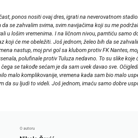
e čast, ponos nositi ovaj dres, igrati na neverovatnom sta
 da se zahvalim svima, svim navijačima koji su me podržali
vali u lošim vremenima. I na ličnom nivou, pamtiću samo do
az koji će me obeležiti. Još jednom, želeo bih da se zahval
mena nastup, moj prvi gol sa klubom protiv FK Nantes, moj 
enala, polufinale protiv Tuluza nedavno. To su slike koje 
ega se takođe sećam je da sam uvek davao sve. Očigledno
bilo malo komplikovanije, vremena kada sam bio malo uspeš
im da su ljudi to videli. Još jednom, imaću samo dobre u
O autoru