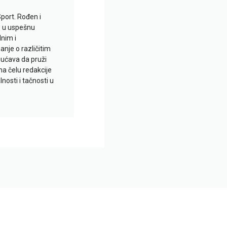
Sport. Rođen i
io u uspešnu
lnim i
je o različitim
gućava da pruži
na čelu redakcije
nosti i tačnosti u