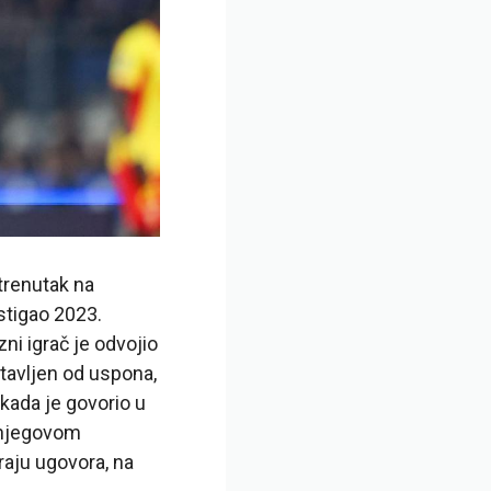
trenutak na
stigao 2023.
ni igrač je odvojio
tavljen od uspona,
kada je govorio u
i njegovom
raju ugovora, na