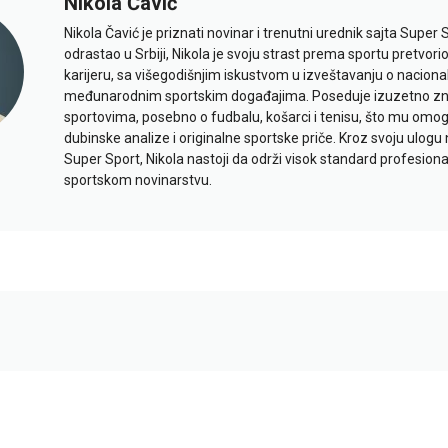
Nikola Čavić
Nikola Čavić je priznati novinar i trenutni urednik sajta Super 
odrastao u Srbiji, Nikola je svoju strast prema sportu pretvor
karijeru, sa višegodišnjim iskustvom u izveštavanju o naciona
međunarodnim sportskim događajima. Poseduje izuzetno znan
sportovima, posebno o fudbalu, košarci i tenisu, što mu omo
dubinske analize i originalne sportske priče. Kroz svoju ulogu 
Super Sport, Nikola nastoji da održi visok standard profesional
sportskom novinarstvu.