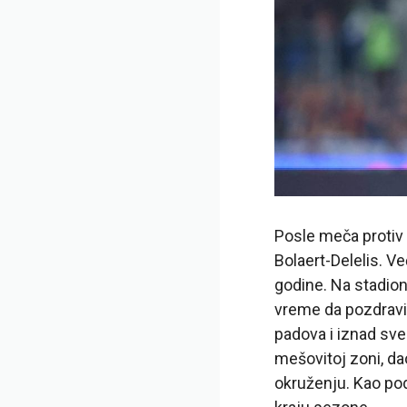
Posle meča protiv
Bolaert-Delelis. V
godine. Na stadion
vreme da pozdravi 
padova i iznad sve
mešovitoj zoni, d
okruženju. Kao pod