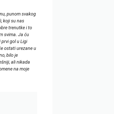
dionu, punom svakog
, koji su nas
bre trenutke i to
im svima. Ja ću
prvi gol u Ligi
će ostati urezane u
, bilo je
niji, ali nikada
spomene na moje