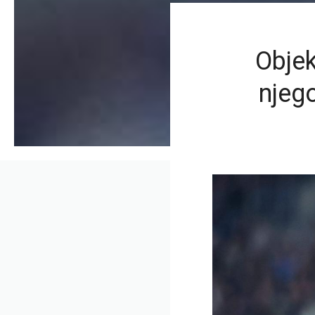
Obje
njeg