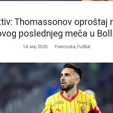
ktiv: Thomassonov oproštaj 
ovog poslednjeg meča u Boll
14. мај 2026.
Francuska
,
Fudbal