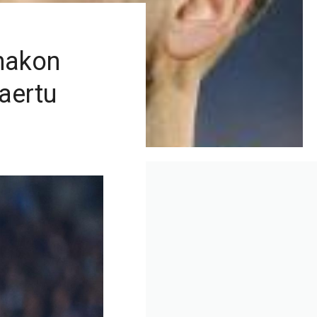
nakon
aertu