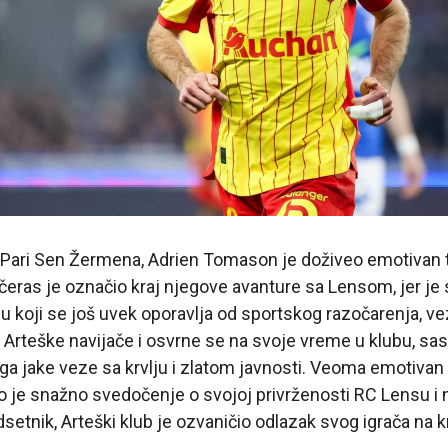
 Pari Sen Žermena, Adrien Tomason je doživeo emotivan 
ečeras je označio kraj njegove avanture sa Lensom, jer je 
u koji se još uvek oporavlja od sportskog razočarenja, vez
Arteške navijače i osvrne se na svoje vreme u klubu, sas
ga jake veze sa krvlju i zlatom javnosti. Veoma emotivan 
ao je snažno svedočenje o svojoj privrženosti RC Lensu 
setnik, Arteški klub je ozvaničio odlazak svog igrača na k