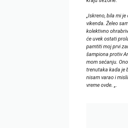
kraju sezone.
„Iskreno, bila mi j
vikenda. Želeo sam
kolektivno ohrabri
će uvek ostati prol
pamtiti moj prvi za
šampiona protiv Ars
mom sećanju. Ono č
trenutaka kada je 
nisam varao i misl
vreme ovde. „
.