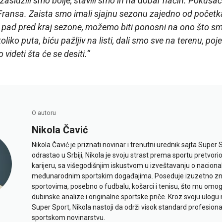
aslužili smo bolje, stavili smo ih na dobar način. Pokuš
 Fransa. Zaista smo imali sjajnu sezonu zajedno od početka
 pad pred kraj sezone, možemo biti ponosni na ono što sm
iko puta, biću pažljiv na listi, dali smo sve na terenu, poje
videti šta će se desiti.“
O autoru
Nikola Čavić
Nikola Čavić je priznati novinar i trenutni urednik sajta Super 
odrastao u Srbiji, Nikola je svoju strast prema sportu pretvor
karijeru, sa višegodišnjim iskustvom u izveštavanju o naciona
međunarodnim sportskim događajima. Poseduje izuzetno znan
sportovima, posebno o fudbalu, košarci i tenisu, što mu omo
dubinske analize i originalne sportske priče. Kroz svoju ulogu 
Super Sport, Nikola nastoji da održi visok standard profesional
sportskom novinarstvu.