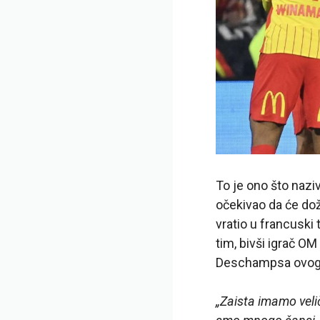
To je ono što nazi
očekivao da će do
vratio u francuski
tim, bivši igrač O
Deschampsa ovog 
„Zaista imamo veli