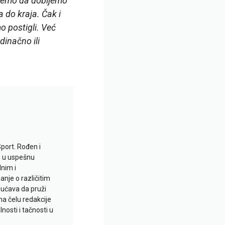
aćemo da dobijemo
 do kraja. Čak i
o postigli. Već
dinačno ili
Sport. Rođen i
io u uspešnu
lnim i
je o različitim
gućava da pruži
na čelu redakcije
nosti i tačnosti u