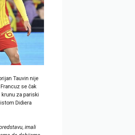
rijan Tauvin nije
 Francuz se čak
 krunu za pariski
listom Didiera
predstavu, imali