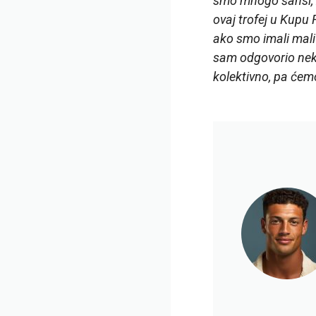
smo mnogo šansi, z
ovaj trofej u Kupu
ako smo imali mali
sam odgovorio nekol
kolektivno, pa ćemo 