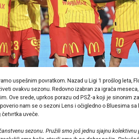
vamo uspešnim povratkom. Nazad u Ligi 1 prošlog leta, Flo
živeti ovakvu sezonu. Redovno izabran za igrača meseca,
 tim. Ove srede, uprkos porazu od PSŽ-a koji je sinonim za
M poverio nam se o sezoni Lens i očigledno o Bluesima sa 
četvrtka uveče.
čanstvenu sezonu. Pružili smo još jednu sjajnu kolektivnu 