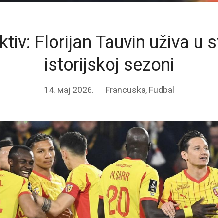
ktiv: Florijan Tauvin uživa u s
istorijskoj sezoni
14. мај 2026.
Francuska
,
Fudbal