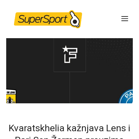
Skip
to
ME
content
Kvaratskhelia kažnjava Lens i