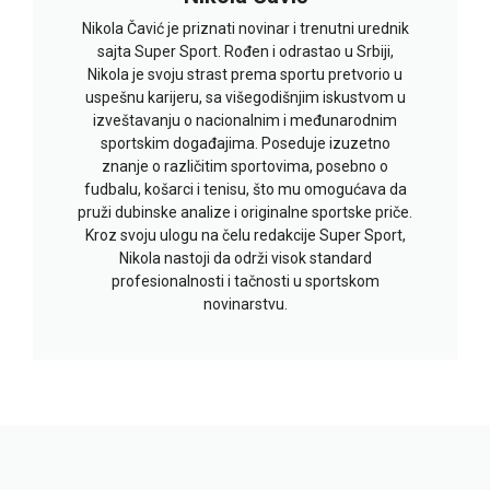
Nikola Čavić je priznati novinar i trenutni urednik
sajta Super Sport. Rođen i odrastao u Srbiji,
Nikola je svoju strast prema sportu pretvorio u
uspešnu karijeru, sa višegodišnjim iskustvom u
izveštavanju o nacionalnim i međunarodnim
sportskim događajima. Poseduje izuzetno
znanje o različitim sportovima, posebno o
fudbalu, košarci i tenisu, što mu omogućava da
pruži dubinske analize i originalne sportske priče.
Kroz svoju ulogu na čelu redakcije Super Sport,
Nikola nastoji da održi visok standard
profesionalnosti i tačnosti u sportskom
novinarstvu.