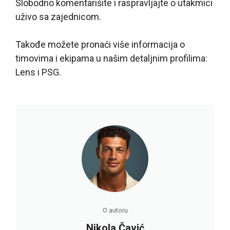
Slobodno komentarišite i raspravljajte o utakmici
uživo sa zajednicom.
Takođe možete pronaći više informacija o
timovima i ekipama u našim detaljnim profilima:
Lens i PSG.
O autoru
Nikola Čavić