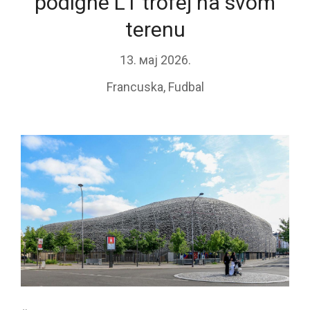
podigne L1 trofej na svom
terenu
13. мај 2026.
Francuska
,
Fudbal