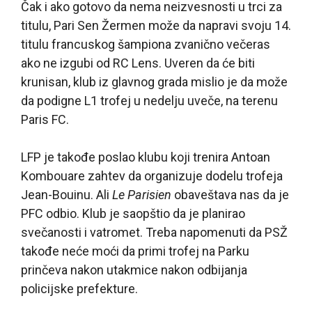
Čak i ako gotovo da nema neizvesnosti u trci za
titulu, Pari Sen Žermen može da napravi svoju 14.
titulu francuskog šampiona zvanično večeras
ako ne izgubi od RC Lens. Uveren da će biti
krunisan, klub iz glavnog grada mislio je da može
da podigne L1 trofej u nedelju uveče, na terenu
Paris FC.
LFP je takođe poslao klubu koji trenira Antoan
Kombouare zahtev da organizuje dodelu trofeja
Jean-Bouinu. Ali
Le Parisien
obaveštava nas da je
PFC odbio. Klub je saopštio da je planirao
svečanosti i vatromet. Treba napomenuti da PSŽ
takođe neće moći da primi trofej na Parku
prinčeva nakon utakmice nakon odbijanja
policijske prefekture.