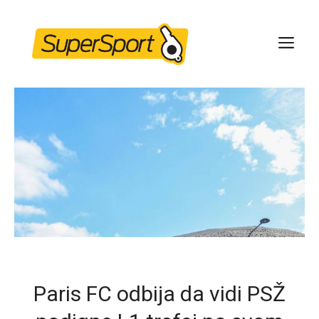
Skip
to
ME
content
Paris FC odbija da vidi PSŽ