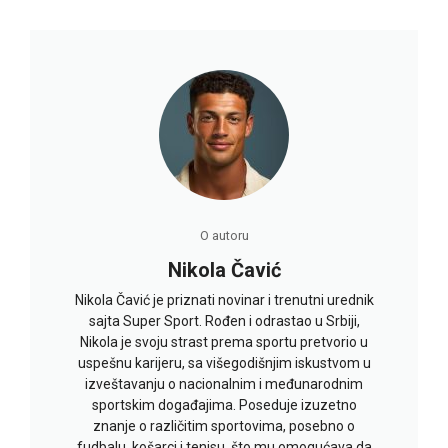
O autoru
Nikola Čavić
Nikola Čavić je priznati novinar i trenutni urednik
sajta Super Sport. Rođen i odrastao u Srbiji,
Nikola je svoju strast prema sportu pretvorio u
uspešnu karijeru, sa višegodišnjim iskustvom u
izveštavanju o nacionalnim i međunarodnim
sportskim događajima. Poseduje izuzetno
znanje o različitim sportovima, posebno o
fudbalu, košarci i tenisu, što mu omogućava da