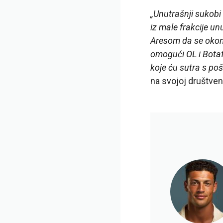
„Unutrašnji sukobi 
iz male frakcije u
Aresom da se okonč
omogući OL i Botaf
koje ću sutra s poš
na svojoj društven