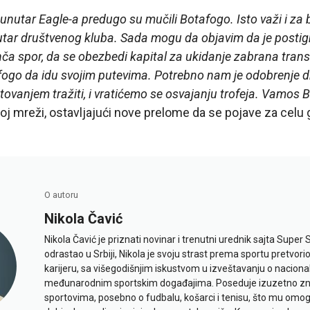
unutar Eagle-a predugo su mučili Botafogo. Isto važi i za 
nutar društvenog kluba. Sada mogu da objavim da je posti
a spor, da se obezbedi kapital za ukidanje zabrana transf
ogo da idu svojim putevima. Potrebno nam je odobrenje d
tovanjem tražiti, i vratićemo se osvajanju trofeja. Vamos 
oj mreži, ostavljajući nove prelome da se pojave za celu 
O autoru
Nikola Čavić
Nikola Čavić je priznati novinar i trenutni urednik sajta Super 
odrastao u Srbiji, Nikola je svoju strast prema sportu pretvor
karijeru, sa višegodišnjim iskustvom u izveštavanju o naciona
međunarodnim sportskim događajima. Poseduje izuzetno znan
sportovima, posebno o fudbalu, košarci i tenisu, što mu omo