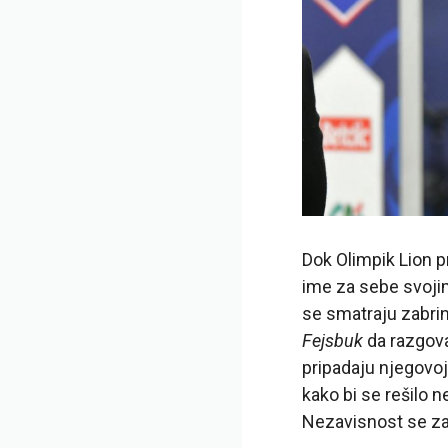
Dok Olimpik Lion p
ime za sebe svojim
se smatraju zabrin
Fejsbuk
da razgova
pripadaju njegovoj
kako bi se rešilo n
Nezavisnost se za