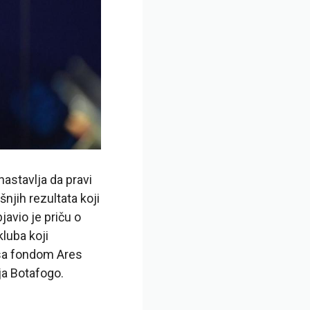
astavlja da pravi
njih rezultata koji
avio je priču o
luba koji
r sa fondom Ares
ija Botafogo.