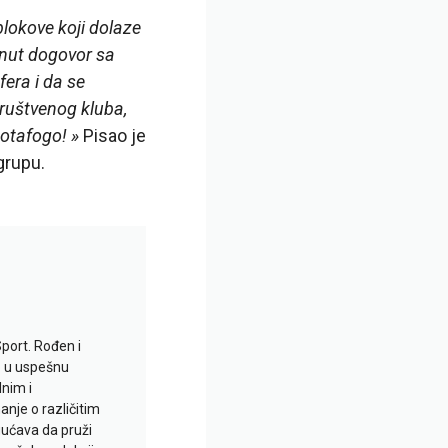
blokove koji dolaze
gnut dogovor sa
era i da se
ruštvenog kluba,
Botafogo! »
Pisao je
grupu.
Sport. Rođen i
io u uspešnu
lnim i
je o različitim
gućava da pruži