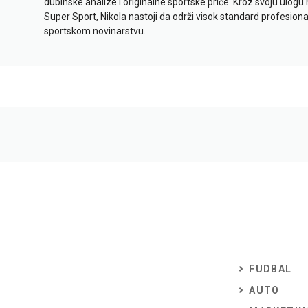
dubinske analize i originalne sportske priče. Kroz svoju ulogu 
Super Sport, Nikola nastoji da održi visok standard profesional
sportskom novinarstvu.
FUDBAL
AUTO