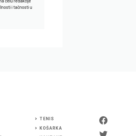
na čelu redakcije
nosti i tačnosti u
TENIS
KOŠARKA