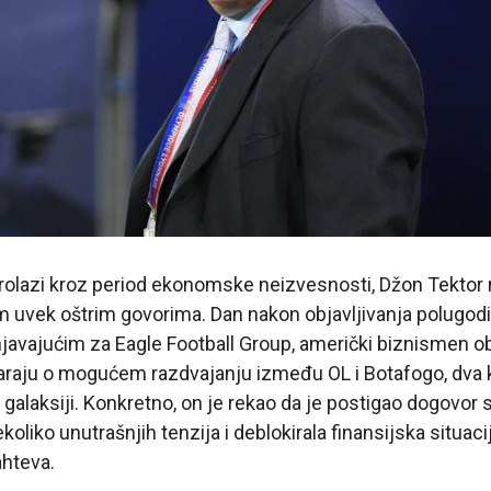
rolazi kroz period ekonomske neizvesnosti, Džon Tektor n
 uvek oštrim govorima. Dan nakon objavljivanja polugodiš
javajućim za Eagle Football Group, američki biznismen obj
raju o mogućem razdvajanju između OL i Botafogo, dva k
 galaksiji. Konkretno, on je rekao da je postigao dogovo
ekoliko unutrašnjih tenzija i deblokirala finansijska situac
hteva.