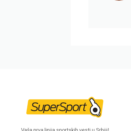
Vaša prva linija sportskih vesti u Srbiji!