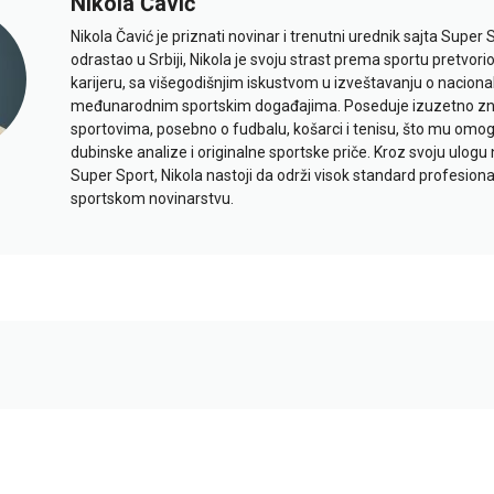
Nikola Čavić
Nikola Čavić je priznati novinar i trenutni urednik sajta Super 
odrastao u Srbiji, Nikola je svoju strast prema sportu pretvor
karijeru, sa višegodišnjim iskustvom u izveštavanju o naciona
međunarodnim sportskim događajima. Poseduje izuzetno znan
sportovima, posebno o fudbalu, košarci i tenisu, što mu omo
dubinske analize i originalne sportske priče. Kroz svoju ulogu 
Super Sport, Nikola nastoji da održi visok standard profesional
sportskom novinarstvu.