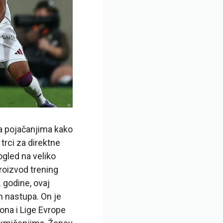
za pojačanjima kako
 trci za direktne
ogled na veliko
roizvod trening
 godine, ovaj
h nastupa. On je
ona i Lige Evrope