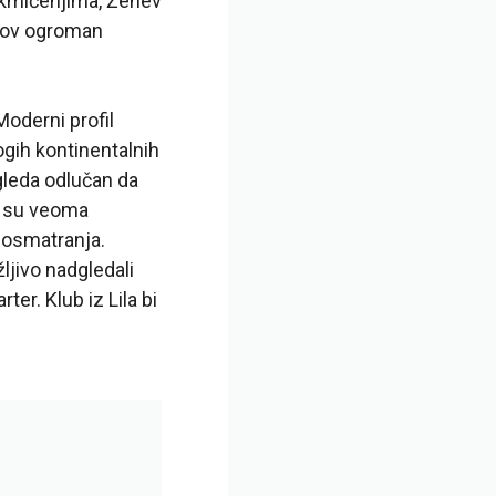
akmičenjima, Ženev
egov ogroman
Moderni profil
gih kontinentalnih
gleda odlučan da
ti su veoma
posmatranja.
ljivo nadgledali
er. Klub iz Lila bi