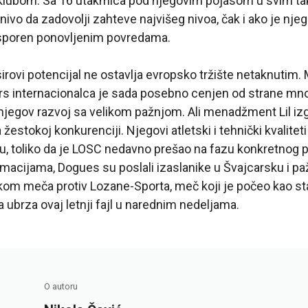
 klubom. Sa 16 utakmica pod njegovim pojasom u svim t
nivo da zadovolji zahteve najvišeg nivoa, čak i ako je nj
sporen ponovljenim povredama.
irovi potencijal ne ostavlja evropsko tržište netaknutim. 
rs internacionalca je sada posebno cenjen od strane mno
 njegov razvoj sa velikom pažnjom. Ali menadžment Lil iz
žestokoj konkurenciji. Njegovi atletski i tehnički kvalite
u, toliko da je LOSC nedavno prešao na fazu konkretnog 
acijama, Dogues su poslali izaslanike u Švajcarsku i paž
om meča protiv Lozane-Sporta, meč koji je počeo kao start
 ubrza ovaj letnji fajl u narednim nedeljama.
O autoru