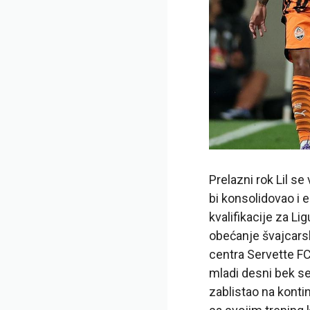
Prelazni rok Lil s
bi konsolidovao i e
kvalifikacije za L
obećanje švajcarsk
centra Servette FC
mladi desni bek se
zablistao na konti