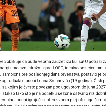
e već oblikuje da bude veoma zauzet iza kulisa! U potrazi 
nergizirao svoj stražnji gard, LOSC, idealno pozicioniran u
igu šampiona pre poslednjeg dana prvenstva, postavio je p
og fudbala u osobi Louna Srdanovića (19 godina). Čisti p
, sa kojim je čvrsto povezan pod ugovorom do juna 2027.
 istakao tako što je na početku sezone ostvario niz dobri
nentalnoj sceni igrajući u intenzivnom plej-ofu Lige šampi