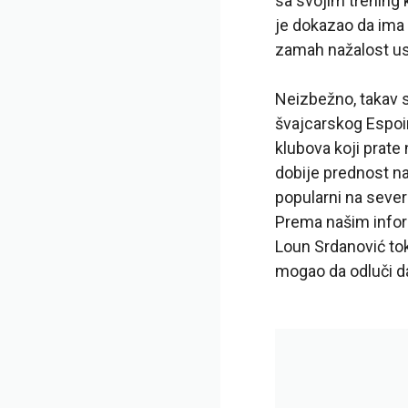
sa svojim trening
je dokazao da ima 
zamah nažalost u
Neizbežno, takav s
švajcarskog Espoi
klubova koji prate
dobije prednost na 
popularni na sever
Prema našim inform
Loun Srdanović tok
mogao da odluči da