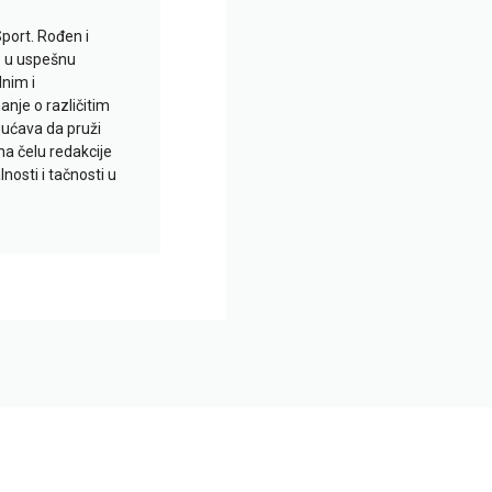
Sport. Rođen i
io u uspešnu
lnim i
je o različitim
gućava da pruži
na čelu redakcije
nosti i tačnosti u