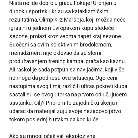
Ništa ne ide dobro u gradu Fokeje! Uronjen u
duboku sportsku krizu sa kataklizmičkim
rezultatima, Olimpik iz Marseja, koji možda neće
igrati ni u jednom Evropskom kupu sledeće
sezone, prolazi kroz veoma napet kraj sezone.
Suočeni sa ovim kolektivnim brodolomom,
menadžment nije oklevao da se slomi
produžavanjem trening kampa igrača kao kaznu.
Ali raskol je sada potpun sa navijačima, koji više
ne mogu da podnesu ovu situaciju. Ogorčeni
nastupima svog tima, različiti ultras pokreti kluba
sastali su se ovog utorka na prvom odlučujućem
sastanku. Cilj? Pripremite zajedničku akciju i
udarac da materijalizuju svoje nezadovoljstvo
tokom poslednjih utakmica kod kuće.
Ako su mnogi očekivali eksplozivne