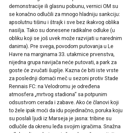
demonstracije ili glasnu pobunu, vernici OM su
se konačno odlučili za mnogo hladniju sankciju:
apsolutnu tišinu i štrajk i sve bez ikakvog oblika
nasilja. Tako su donesene radikalne odluke (u
obliku koji se još uvek može razvijati u narednim
danima). Pre svega, povodom putovanja u Le
Havre na marginama 33. utakmice prvenstva,
nijedna grupa navijača neće putovati, a park za
goste će zvučati šuplje. Kazna će biti iste vrste
za poslednji domaći meč u sezoni protiv Stade
Rennais FC: na Velodromu je određena
atmosfera „mrtvog stadiona“ sa potpunim
odsustvom cerada i zabave. Ako će članovi koji
to žele ipak moći da idu pojedinačno, poruka koju
su poslali ljudi iz Marseja je jasna: tribine su
odlučile da okrenu leđa svojim igračima. Snažna