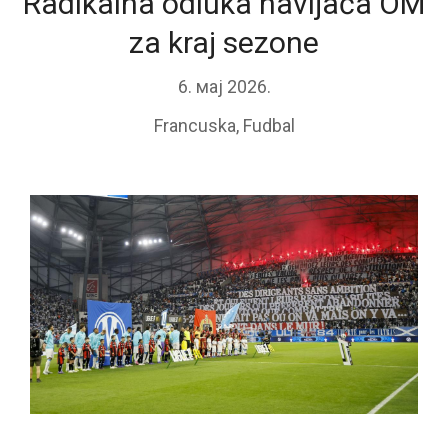
Radikalna odluka navijača OM
za kraj sezone
6. мај 2026.
Francuska
,
Fudbal