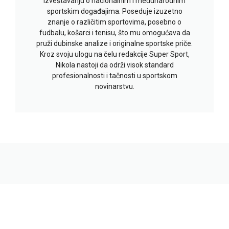
izveštavanju o nacionalnim i međunarodnim
sportskim događajima. Poseduje izuzetno
znanje o različitim sportovima, posebno o
fudbalu, košarci i tenisu, što mu omogućava da
pruži dubinske analize i originalne sportske priče.
Kroz svoju ulogu na čelu redakcije Super Sport,
Nikola nastoji da održi visok standard
profesionalnosti i tačnosti u sportskom
novinarstvu.