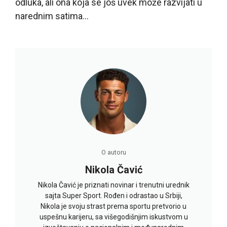
odluka, ali ona koja se još uvek može razvijati u
narednim satima…
O autoru
Nikola Čavić
Nikola Čavić je priznati novinar i trenutni urednik
sajta Super Sport. Rođen i odrastao u Srbiji,
Nikola je svoju strast prema sportu pretvorio u
uspešnu karijeru, sa višegodišnjim iskustvom u