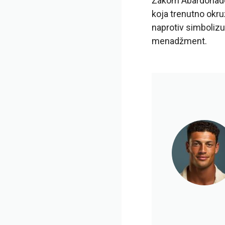
Žakom Abardonadom
koja trenutno okru
naprotiv simbolizuj
menadžment.