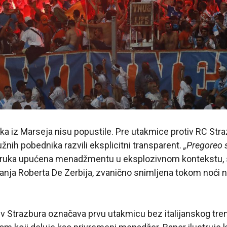
ka iz Marseja nisu popustile. Pre utakmice protiv RC Str
užnih pobednika razvili eksplicitni transparent.
„Pregoreo s
oruka upućena menadžmentu u eksplozivnom kontekstu,
anja Roberta De Zerbija, zvanično snimljena tokom noći 
v Strazbura označava prvu utakmicu bez italijanskog trene