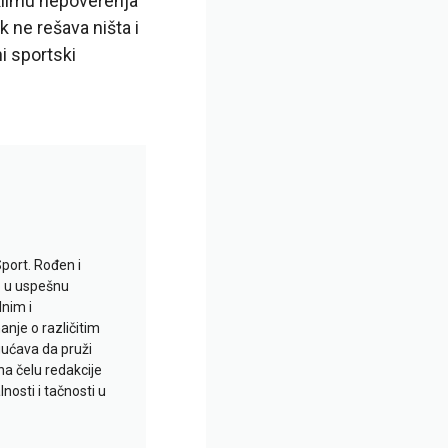
klimu nepoverenja
k ne rešava ništa i
ni sportski
Sport. Rođen i
io u uspešnu
lnim i
je o različitim
gućava da pruži
na čelu redakcije
nosti i tačnosti u