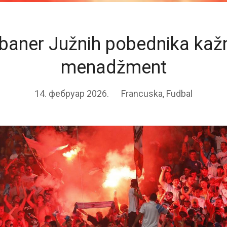
baner Južnih pobednika kaž
menadžment
14. фебруар 2026.
Francuska
,
Fudbal