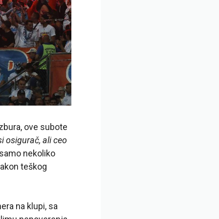
azbura, ove subote
i osigurač, ali ceo
 samo nekoliko
nakon teškog
ra na klupi, sa