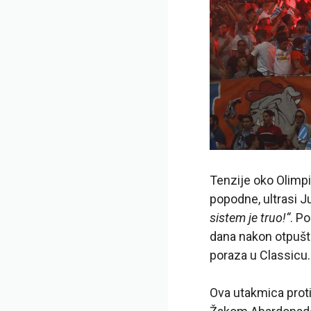
Tenzije oko Olimpi
popodne, ultrasi J
sistem je truo!“
. P
dana nakon otpušt
poraza u Classicu.
Ova utakmica proti