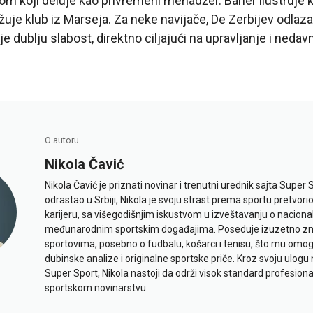
 koji deluje kao privremeni menadžer. Baner ilustruje 
žuje klub iz Marseja. Za neke navijače, De Zerbijev odlaza
e dublju slabost, direktno ciljajući na upravljanje i nedav
O autoru
Nikola Čavić
Nikola Čavić je priznati novinar i trenutni urednik sajta Super 
odrastao u Srbiji, Nikola je svoju strast prema sportu pretvor
karijeru, sa višegodišnjim iskustvom u izveštavanju o naciona
međunarodnim sportskim događajima. Poseduje izuzetno znan
sportovima, posebno o fudbalu, košarci i tenisu, što mu omo
dubinske analize i originalne sportske priče. Kroz svoju ulogu 
Super Sport, Nikola nastoji da održi visok standard profesional
sportskom novinarstvu.