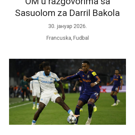
OM u razgovorima sa
Sasuolom za Darril Bakola
30. јануар 2026.
Francuska
,
Fudbal