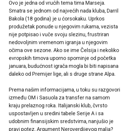
Ovo je jedna od vrućih tema tima Marseja.
Smatra se jednom od najvećih nada kluba, Darril
Bakola (18 godina) je u ćorsokaku. Uprkos
produžetak ponude u njegovim rukama, vezista
nije potpisao i vuče svoju slezinu, frustriran
nedovoljnim vremenom igranja u njegovim
očima ove sezone. Ako se ime Čelsija i nekoliko
evropskih timova uporno spominje od početka
januara, budućnost igrača mogla bi biti napisana
daleko od Premijer lige, ali s druge strane Alpa.
Prema našim informacijama, u toku su razgovori
između OM i Sasuola za transfer na samom
kraju prelaznog roka. Italijanski klub, čvrsto
uspostavljen u sredini tabele Serije A i sa
udobnim finansijskim sredstvima, nanjušio je
pravi potez. Argument Neroverdijevog malja?