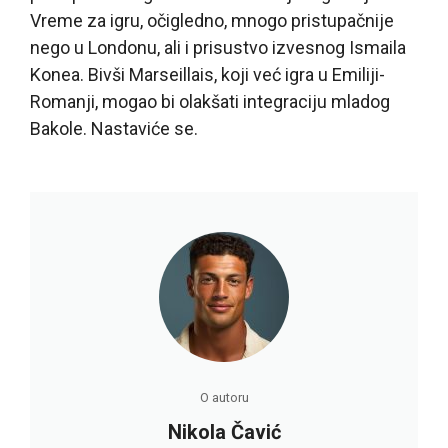
Vreme za igru, očigledno, mnogo pristupačnije
nego u Londonu, ali i prisustvo izvesnog Ismaila
Konea. Bivši Marseillais, koji već igra u Emiliji-
Romanji, mogao bi olakšati integraciju mladog
Bakole. Nastaviće se.
O autoru
Nikola Čavić