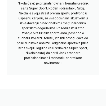
Nikola Čavić je priznati novinar i trenutni urednik
sajta Super Sport. Rođen i odrastao u Srbiji,
Nikola je svoju strast prema sportu pretvorio u
uspešnu karijeru, sa višegodišnjim iskustvom u
izveštavanju o nacionalnim i međunarodnim
sportskim događajima. Poseduje izuzetno
znanje o različitim sportovima, posebno o
fudbalu, košarci i tenisu, što mu omogućava da
pruži dubinske analize i originalne sportske priče.
Kroz svoju ulogu na čelu redakcije Super Sport,
Nikola nastoji da održi visok standard
profesionalnosti i tačnosti u sportskom
novinarstvu.