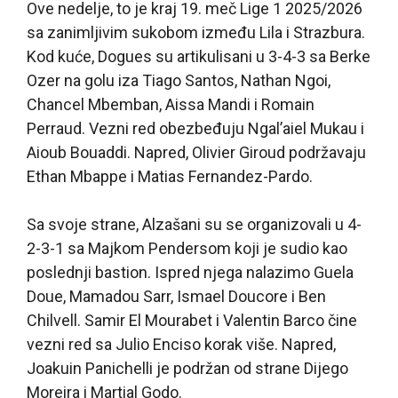
Ove nedelje, to je kraj 19. meč Lige 1 2025/2026
sa zanimljivim sukobom između Lila i Strazbura.
Kod kuće, Dogues su artikulisani u 3-4-3 sa Berke
Ozer na golu iza Tiago Santos, Nathan Ngoi,
Chancel Mbemban, Aissa Mandi i Romain
Perraud. Vezni red obezbeđuju Ngal’aiel Mukau i
Aioub Bouaddi. Napred, Olivier Giroud podržavaju
Ethan Mbappe i Matias Fernandez-Pardo.
Sa svoje strane, Alzašani su se organizovali u 4-
2-3-1 sa Majkom Pendersom koji je sudio kao
poslednji bastion. Ispred njega nalazimo Guela
Doue, Mamadou Sarr, Ismael Doucore i Ben
Chilvell. Samir El Mourabet i Valentin Barco čine
vezni red sa Julio Enciso korak više. Napred,
Joakuin Panichelli je podržan od strane Dijego
Moreira i Martial Godo.