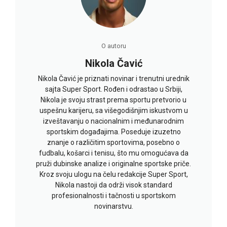
O autoru
Nikola Čavić
Nikola Čavić je priznati novinar i trenutni urednik
sajta Super Sport. Rođen i odrastao u Srbiji,
Nikola je svoju strast prema sportu pretvorio u
uspešnu karijeru, sa višegodišnjim iskustvom u
izveštavanju o nacionalnim i međunarodnim
sportskim događajima. Poseduje izuzetno
znanje o različitim sportovima, posebno o
fudbalu, košarci i tenisu, što mu omogućava da
pruži dubinske analize i originalne sportske priče.
Kroz svoju ulogu na čelu redakcije Super Sport,
Nikola nastoji da održi visok standard
profesionalnosti i tačnosti u sportskom
novinarstvu.