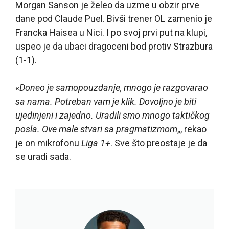
Morgan Sanson je želeo da uzme u obzir prve
dane pod Claude Puel. Bivši trener OL zamenio je
Francka Haisea u Nici. I po svoj prvi put na klupi,
uspeo je da ubaci dragoceni bod protiv Strazbura
(1-1).
«
Doneo je samopouzdanje, mnogo je razgovarao
sa nama. Potreban vam je klik. Dovoljno je biti
ujedinjeni i zajedno. Uradili smo mnogo taktičkog
posla. Ove male stvari sa pragmatizmom
„, rekao
je on mikrofonu
Liga 1+
. Sve što preostaje je da
se uradi sada.