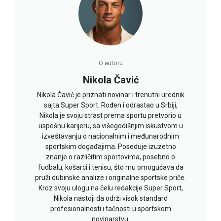
O autoru
Nikola Čavić
Nikola Čavić je priznati novinar i trenutni urednik
sajta Super Sport. Rođen i odrastao u Srbiji,
Nikola je svoju strast prema sportu pretvorio u
uspešnu karijeru, sa višegodišnjim iskustvom u
izveštavanju o nacionalnim i međunarodnim
sportskim događajima. Poseduje izuzetno
znanje o različitim sportovima, posebno o
fudbalu, košarci i tenisu, što mu omogućava da
pruži dubinske analize i originalne sportske priče.
Kroz svoju ulogu na čelu redakcije Super Sport,
Nikola nastoji da održi visok standard
profesionalnosti i tačnosti u sportskom
novinarstvu.