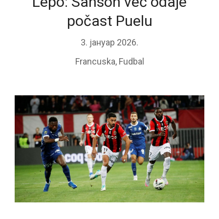
Lepo: Sanson već odaje
počast Puelu
3. јануар 2026.
Francuska
,
Fudbal