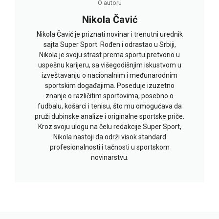
O autoru
Nikola Čavić
Nikola Čavić je priznati novinar i trenutni urednik
sajta Super Sport. Rođen i odrastao u Srbiji,
Nikola je svoju strast prema sportu pretvorio u
uspešnu karijeru, sa višegodišnjim iskustvom u
izveštavanju o nacionalnim i međunarodnim
sportskim događajima. Poseduje izuzetno
znanje o različitim sportovima, posebno o
fudbalu, košarci i tenisu, što mu omogućava da
pruži dubinske analize i originalne sportske priče.
Kroz svoju ulogu na čelu redakcije Super Sport,
Nikola nastoji da održi visok standard
profesionalnosti i tačnosti u sportskom
novinarstvu.