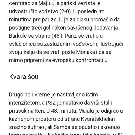
centrirao za Majulu, a pariski vezista je
udvostručio vođstvo (2-0). U poslednjim
minutima pre pauze, Li je za dlaku promašio da
postigne treći gol nakon savršenog dodavanja
Barkole sa strane (45′). Pariz se vratio u
svlačionicu sa zasluženim vođstvom, ilustrujući
svoju želju da se vrati posle Monaka i da se
mirno pripremi za evropsku konfrontaciju.
Kvara šou
Drugo poluvreme je nastavljeno istim
intenzitetom, a PSŽ je nastavio da vrši stalni
pritisak na Ren. U 48. minutu, Maiulu je odigrao u
kaznenom prostoru od strane Kvaratskhelia i
snažno šutirao , ali Samba se opustio i skrenuo