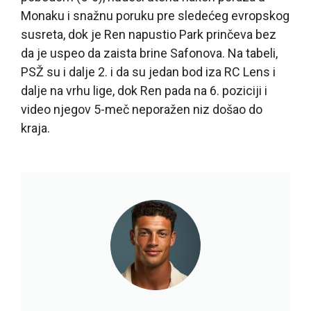
Monaku i snažnu poruku pre sledećeg evropskog
susreta, dok je Ren napustio Park prinčeva bez
da je uspeo da zaista brine Safonova. Na tabeli,
PSŽ su i dalje 2. i da su jedan bod iza RC Lens i
dalje na vrhu lige, dok Ren pada na 6. poziciji i
video njegov 5-meč neporažen niz došao do
kraja.