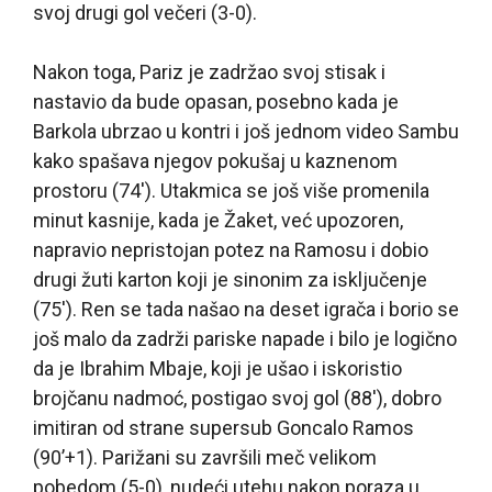
svoj drugi gol večeri (3-0).
Nakon toga, Pariz je zadržao svoj stisak i
nastavio da bude opasan, posebno kada je
Barkola ubrzao u kontri i još jednom video Sambu
kako spašava njegov pokušaj u kaznenom
prostoru (74′). Utakmica se još više promenila
minut kasnije, kada je Žaket, već upozoren,
napravio nepristojan potez na Ramosu i dobio
drugi žuti karton koji je sinonim za isključenje
(75′). Ren se tada našao na deset igrača i borio se
još malo da zadrži pariske napade i bilo je logično
da je Ibrahim Mbaje, koji je ušao i iskoristio
brojčanu nadmoć, postigao svoj gol (88′), dobro
imitiran od strane supersub Goncalo Ramos
(90’+1). Parižani su završili meč velikom
pobedom (5-0), nudeći utehu nakon poraza u