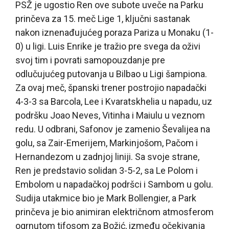
PSŽ je ugostio Ren ove subote uveče na Parku
prinčeva za 15. meč Lige 1, ključni sastanak
nakon iznenađujućeg poraza Pariza u Monaku (1-
0) u ligi. Luis Enrike je tražio pre svega da oživi
svoj tim i povrati samopouzdanje pre
odlučujućeg putovanja u Bilbao u Ligi šampiona.
Za ovaj meč, španski trener postrojio napadački
4-3-3 sa Barcola, Lee i Kvaratskhelia u napadu, uz
podršku Joao Neves, Vitinha i Maiulu u veznom
redu. U odbrani, Safonov je zamenio Ševalijea na
golu, sa Zair-Emerijem, Markinjošom, Pačom i
Hernandezom u zadnjoj liniji. Sa svoje strane,
Ren je predstavio solidan 3-5-2, sa Le Polom i
Embolom u napadačkoj podršci i Sambom u golu.
Sudija utakmice bio je Mark Bollengier, a Park
prinčeva je bio animiran električnom atmosferom
ogrnutom tifosom za Božić, između očekivanja