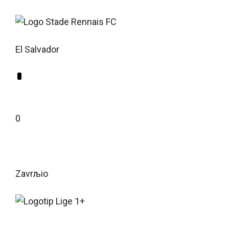
El Salvador
0
Zavrљio