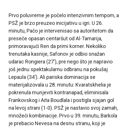
Prvo poluvreme je počelo intenzivnim tempom, a
PSŽ je brzo preuzeo inicijativu u igri. U 26.
minutu, Pačo je intervenisao sa autoritetom da
preseče opasan centaršut od Al-Tamarija,
primoravajući Ren da primi korner. Nekoliko
trenutaka kasnije, Safonov je odbio snažan
udarac Rongiera (27′), pre nego što je napravio
još jednu spektakularnu odbranu na pokušaj
Lepaula (34′). Ali pariska dominacija se
materijalizovala u 28. minutu: Kvaratskhelia je
pokrenula munjeviti kontranapad, eliminisala
Frankovskog i Aita Boudlala i postigla sjajan gol
na levoj strani (1-0). PSŽ je nastavio svoj zamah,
množeći kombinacije. Prvo u 39. minutu, Barkola
je prebacio Nevesa na desnu stranu, koji je