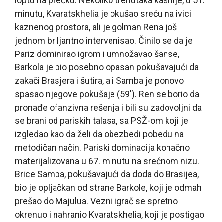
loptu na prečku. Nekoliko trenutaka kasnije, u 51.
minutu, Kvaratskhelia je okušao sreću na ivici
kaznenog prostora, ali je golman Rena još
jednom briljantno intervenisao. Činilo se da je
Pariz dominirao igrom i umnožavao šanse,
Barkola je bio posebno opasan pokušavajući da
zakači Brasjera i šutira, ali Samba je ponovo
spasao njegove pokušaje (59′). Ren se borio da
pronađe ofanzivna rešenja i bili su zadovoljni da
se brani od pariskih talasa, sa PSŽ-om koji je
izgledao kao da želi da obezbedi pobedu na
metodičan način. Pariski dominacija konačno
materijalizovana u 67. minutu na srećnom nizu.
Brice Samba, pokušavajući da doda do Brasijea,
bio je opljačkan od strane Barkole, koji je odmah
prešao do Majulua. Vezni igrač se spretno
okrenuo i nahranio Kvaratskhelia, koji je postigao