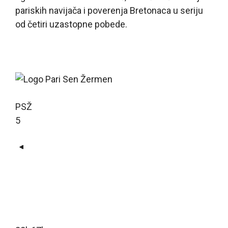
pariskih navijača i poverenja Bretonaca u seriju
od četiri uzastopne pobede.
PSŽ
5