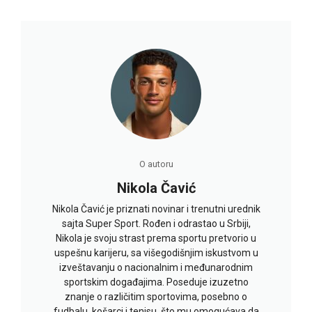
O autoru
Nikola Čavić
Nikola Čavić je priznati novinar i trenutni urednik
sajta Super Sport. Rođen i odrastao u Srbiji,
Nikola je svoju strast prema sportu pretvorio u
uspešnu karijeru, sa višegodišnjim iskustvom u
izveštavanju o nacionalnim i međunarodnim
sportskim događajima. Poseduje izuzetno
znanje o različitim sportovima, posebno o
fudbalu, košarci i tenisu, što mu omogućava da