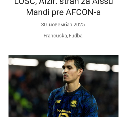
LOSC, Alžir: strah za Aissu
Mandi pre AFCON-a
30. новембар 2025.
Francuska
,
Fudbal