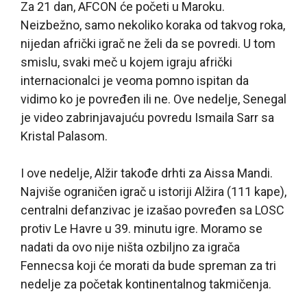
Za 21 dan, AFCON će početi u Maroku.
Neizbežno, samo nekoliko koraka od takvog roka,
nijedan afrički igrač ne želi da se povredi. U tom
smislu, svaki meč u kojem igraju afrički
internacionalci je veoma pomno ispitan da
vidimo ko je povređen ili ne. Ove nedelje, Senegal
je video zabrinjavajuću povredu Ismaila Sarr sa
Kristal Palasom.
I ove nedelje, Alžir takođe drhti za Aissa Mandi.
Najviše ograničen igrač u istoriji Alžira (111 kape),
centralni defanzivac je izašao povređen sa LOSC
protiv Le Havre u 39. minutu igre. Moramo se
nadati da ovo nije ništa ozbiljno za igrača
Fennecsa koji će morati da bude spreman za tri
nedelje za početak kontinentalnog takmičenja.