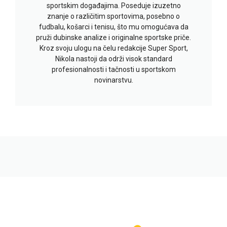
sportskim događajima. Poseduje izuzetno
znanje o različitim sportovima, posebno o
fudbalu, košarci i tenisu, što mu omogućava da
pruži dubinske analize i originalne sportske priče.
Kroz svoju ulogu na čelu redakcije Super Sport,
Nikola nastoji da održi visok standard
profesionalnosti i tačnosti u sportskom
novinarstvu.