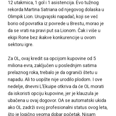
12 utakmica, 1 gol i 1 asistencija. Evo tužnog
rekorda Martina Satriana od njegovog dolaska u
Olimpik Lion. Urugvajski napadač, koji se već
borio od povratka iz povrede u Brestu, morao je
da se vrati na pravi put sa Lionom. Čak i više u
ekipi Rone bez ikakve konkurencije u ovom
sektoru igre.
Za OL, ovaj kredit sa opcijom kupovine od 5
miliona evra, zaključen u poslednjim satima
prelaznog roka, trebalo je da ograniči štetu u
napadu. Ali to uopšte nije urodilo plodom. I ove
nedelje, dnevni L’Ekuipe otkriva da će OL morati
da iskoristi opciju kupovine, jer je klauzula je
ubačena u ovaj dogovor. OA se automatski ukida
ako OL zadrži svoj profesionalni status ovog leta,
što je logično veoma dobar početak. Nisam