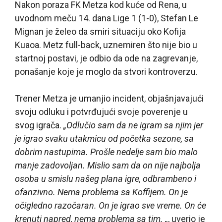
Nakon poraza FK Metza kod kuće od Rena, u
uvodnom meču 14. dana Lige 1 (1-0), Stefan Le
Mignan je želeo da smiri situaciju oko Kofija
Kuaoa. Metz full-back, uznemiren što nije bio u
startnoj postavi, je odbio da ode na zagrevanje,
ponašanje koje je moglo da stvori kontroverzu.
Trener Metza je umanjio incident, objašnjavajući
svoju odluku i potvrđujući svoje poverenje u
svog igrača.
„Odlučio sam da ne igram sa njim jer
je igrao svaku utakmicu od početka sezone, sa
dobrim nastupima. Prošle nedelje sam bio malo
manje zadovoljan. Mislio sam da on nije najbolja
osoba u smislu našeg plana igre, odbrambeno i
ofanzivno. Nema problema sa Koffijem. On je
očigledno razočaran. On je igrao sve vreme. On će
krenuti napred, nema problema sa tim. „
, uverio je