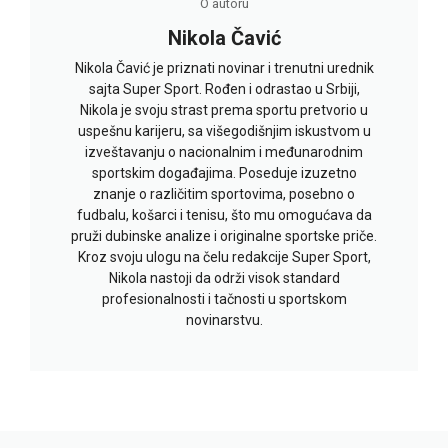
O autoru
Nikola Čavić
Nikola Čavić je priznati novinar i trenutni urednik
sajta Super Sport. Rođen i odrastao u Srbiji,
Nikola je svoju strast prema sportu pretvorio u
uspešnu karijeru, sa višegodišnjim iskustvom u
izveštavanju o nacionalnim i međunarodnim
sportskim događajima. Poseduje izuzetno
znanje o različitim sportovima, posebno o
fudbalu, košarci i tenisu, što mu omogućava da
pruži dubinske analize i originalne sportske priče.
Kroz svoju ulogu na čelu redakcije Super Sport,
Nikola nastoji da održi visok standard
profesionalnosti i tačnosti u sportskom
novinarstvu.