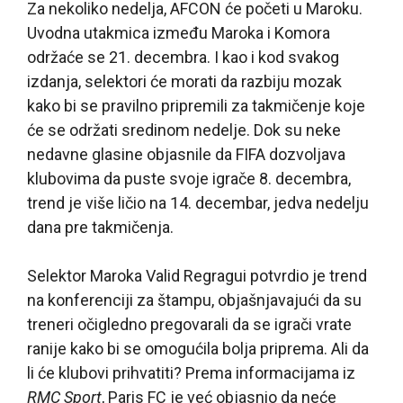
Za nekoliko nedelja, AFCON će početi u Maroku.
Uvodna utakmica između Maroka i Komora
održaće se 21. decembra. I kao i kod svakog
izdanja, selektori će morati da razbiju mozak
kako bi se pravilno pripremili za takmičenje koje
će se održati sredinom nedelje. Dok su neke
nedavne glasine objasnile da FIFA dozvoljava
klubovima da puste svoje igrače 8. decembra,
trend je više ličio na 14. decembar, jedva nedelju
dana pre takmičenja.
Selektor Maroka Valid Regragui potvrdio je trend
na konferenciji za štampu, objašnjavajući da su
treneri očigledno pregovarali da se igrači vrate
ranije kako bi se omogućila bolja priprema. Ali da
li će klubovi prihvatiti? Prema informacijama iz
RMC Sport
, Paris FC je već objasnio da neće