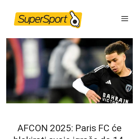
Skip
to
ME
content
AFCON 2025: Paris FC će