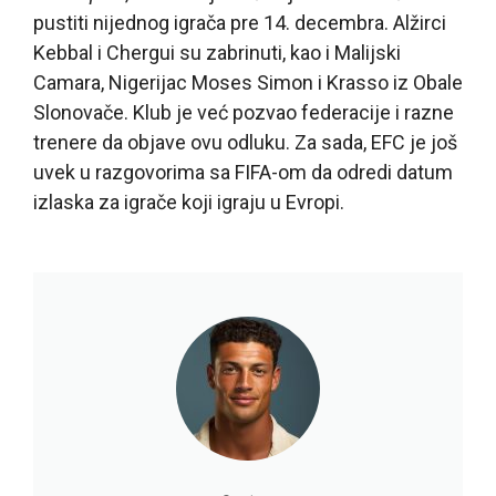
pustiti nijednog igrača pre 14. decembra. Alžirci
Kebbal i Chergui su zabrinuti, kao i Malijski
Camara, Nigerijac Moses Simon i Krasso iz Obale
Slonovače. Klub je već pozvao federacije i razne
trenere da objave ovu odluku. Za sada, EFC je još
uvek u razgovorima sa FIFA-om da odredi datum
izlaska za igrače koji igraju u Evropi.