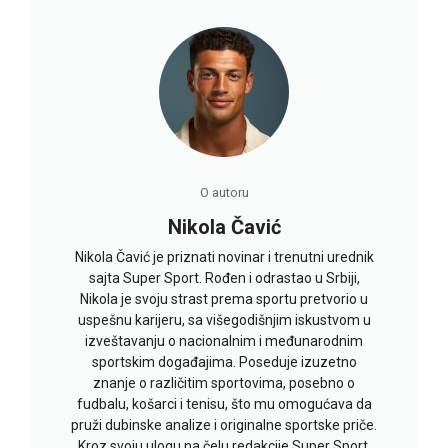
O autoru
Nikola Čavić
Nikola Čavić je priznati novinar i trenutni urednik
sajta Super Sport. Rođen i odrastao u Srbiji,
Nikola je svoju strast prema sportu pretvorio u
uspešnu karijeru, sa višegodišnjim iskustvom u
izveštavanju o nacionalnim i međunarodnim
sportskim događajima. Poseduje izuzetno
znanje o različitim sportovima, posebno o
fudbalu, košarci i tenisu, što mu omogućava da
pruži dubinske analize i originalne sportske priče.
Kroz svoju ulogu na čelu redakcije Super Sport,