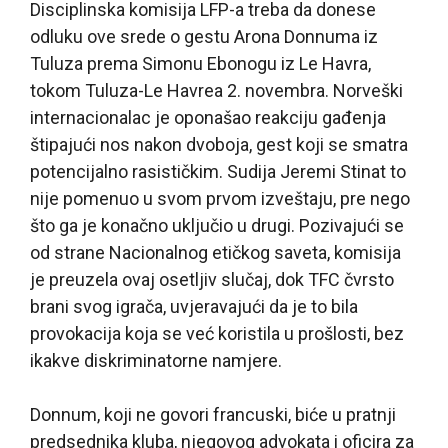
Disciplinska komisija LFP-a treba da donese
odluku ove srede o gestu Arona Donnuma iz
Tuluza prema Simonu Ebonogu iz Le Havra,
tokom Tuluza-Le Havrea 2. novembra. Norveški
internacionalac je oponašao reakciju gađenja
štipajući nos nakon dvoboja, gest koji se smatra
potencijalno rasističkim. Sudija Jeremi Stinat to
nije pomenuo u svom prvom izveštaju, pre nego
što ga je konačno uključio u drugi. Pozivajući se
od strane Nacionalnog etičkog saveta, komisija
je preuzela ovaj osetljiv slučaj, dok TFC čvrsto
brani svog igrača, uvjeravajući da je to bila
provokacija koja se već koristila u prošlosti, bez
ikakve diskriminatorne namjere.
Donnum, koji ne govori francuski, biće u pratnji
predsednika kluba, njegovog advokata i oficira za