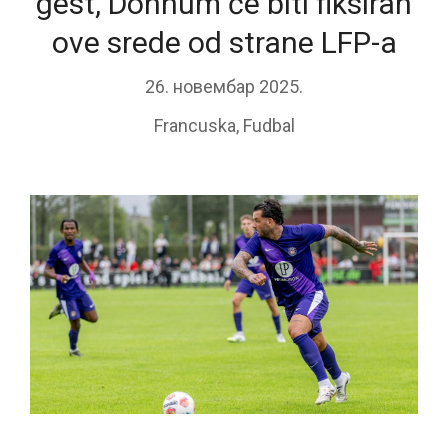
gest, Donnum će biti fiksiran
ove srede od strane LFP-a
26. новембар 2025.
Francuska
,
Fudbal