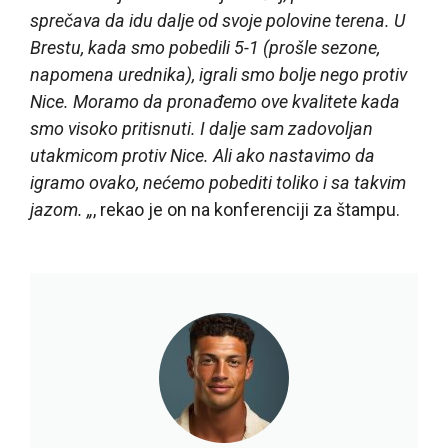
sprečava da idu dalje od svoje polovine terena. U
Brestu, kada smo pobedili 5-1 (prošle sezone,
napomena urednika), igrali smo bolje nego protiv
Nice. Moramo da pronađemo ove kvalitete kada
smo visoko pritisnuti. I dalje sam zadovoljan
utakmicom protiv Nice. Ali ako nastavimo da
igramo ovako, nećemo pobediti toliko i sa takvim
jazom. „
, rekao je on na konferenciji za štampu.