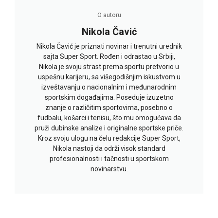
O autoru
Nikola Čavić
Nikola Čavić je priznati novinar i trenutni urednik
sajta Super Sport. Rođen i odrastao u Srbiji,
Nikola je svoju strast prema sportu pretvorio u
uspešnu karijeru, sa višegodišnjim iskustvom u
izveštavanju o nacionalnim i međunarodnim
sportskim događajima. Poseduje izuzetno
znanje o različitim sportovima, posebno o
fudbalu, košarci i tenisu, što mu omogućava da
pruži dubinske analize i originalne sportske priče.
Kroz svoju ulogu na čelu redakcije Super Sport,
Nikola nastoji da održi visok standard
profesionalnosti i tačnosti u sportskom
novinarstvu.