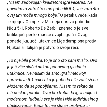
„Nisam zadovoljan kvalitetom igre večeras. Ne
govorim to zato što smo pobedili 5-1, već zato što
ovaj tim može mnogo bolje.“
U petak uveče, kada
je njegov Olimpik iz Marseja upravo pobedio
Nicu 5-1, Roberto De Zerbi iznenadio je sve
kritikujući performanse svojih igrača. Ovog
ponedeljka, uoči utakmice Lige šampiona protiv
Njukasla, Italijan je potvrdio svoje reči.
„To nije bila poruka, to je ono što sam mislio. Ovo
je još više slučaj nakon ponovnog gledanja
utakmice. Ne mislim da smo igrali meč koji
opravdava 5-1 čak i ako je pobeda bila zaslužena.
Možemo da se poboljšamo. Nisam to rekao da
bih poslao poruku. Ovaj tim treba da igra bolje. U
modernom fudbalu sve je više i više individualnog
obeležavanja. Kada to nije slučaj, protivnik ih