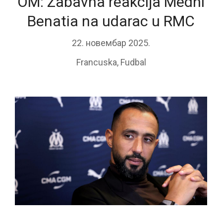
OM: Zabavna reakcija Medhi
Benatia na udarac u RMC
22. новембар 2025.
Francuska
,
Fudbal