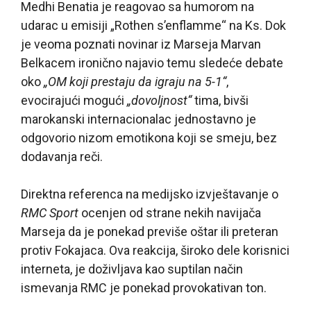
Medhi Benatia je reagovao sa humorom na
udarac u emisiji „Rothen s’enflamme“ na Ks. Dok
je veoma poznati novinar iz Marseja Marvan
Belkacem ironično najavio temu sledeće debate
oko
„OM koji prestaju da igraju na 5-1“
,
evocirajući mogući
„dovoljnost“
tima, bivši
marokanski internacionalac jednostavno je
odgovorio nizom emotikona koji se smeju, bez
dodavanja reči.
Direktna referenca na medijsko izvještavanje o
RMC Sport
ocenjen od strane nekih navijača
Marseja da je ponekad previše oštar ili preteran
protiv Fokajaca. Ova reakcija, široko dele korisnici
interneta, je doživljava kao suptilan način
ismevanja RMC je ponekad provokativan ton.