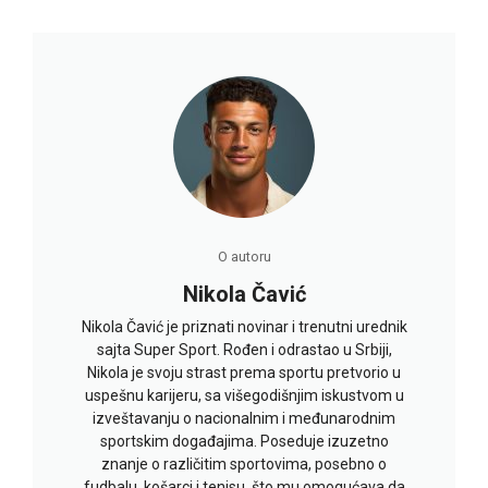
O autoru
Nikola Čavić
Nikola Čavić je priznati novinar i trenutni urednik
sajta Super Sport. Rođen i odrastao u Srbiji,
Nikola je svoju strast prema sportu pretvorio u
uspešnu karijeru, sa višegodišnjim iskustvom u
izveštavanju o nacionalnim i međunarodnim
sportskim događajima. Poseduje izuzetno
znanje o različitim sportovima, posebno o
fudbalu, košarci i tenisu, što mu omogućava da