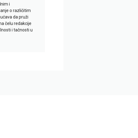
lnim i
je o različitim
gućava da pruži
na čelu redakcije
nosti i tačnosti u