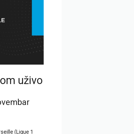
rom uživo
novembar
seille (Ligue 1