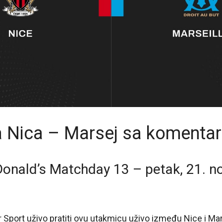
 Nica – Marsej sa komenta
Donald’s Matchday 13 – petak, 21. 
 Sport uživo pratiti ovu utakmicu uživo između Nice i Mar