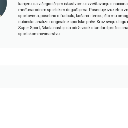
karijeru, sa višegodišnjim iskustvom u izveštavanju o naciona
međunarodnim sportskim događajima. Poseduje izuzetno znan
sportovima, posebno o fudbalu, košarci i tenisu, što mu omo
dubinske analize i originalne sportske priče. Kroz svoju ulogu 
Super Sport, Nikola nastoji da održi visok standard profesional
sportskom novinarstvu.