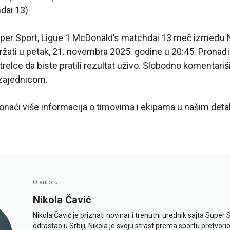
dai 13)
uper Sport, Ligue 1 McDonald’s matchdai 13 meč između N
žati u petak, 21. novembra 2025. godine u 20:45. Pronađit
strelce da biste pratili rezultat uživo. Slobodno komentariši
 zajednicom.
aći više informacija o timovima i ekipama u našim detal
O autoru
Nikola Čavić
Nikola Čavić je priznati novinar i trenutni urednik sajta Super 
odrastao u Srbiji, Nikola je svoju strast prema sportu pretvor