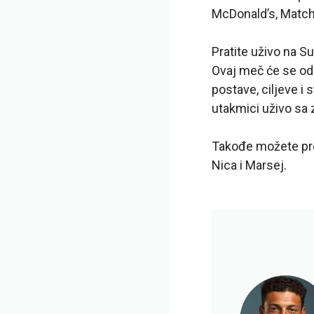
McDonald’s, Match
Pratite uživo na S
Ovaj meč će se odr
postave, ciljeve i 
utakmici uživo sa
Takođe možete pron
Nica i Marsej.