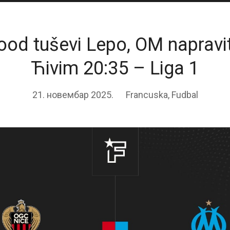
od tuševi Lepo, OM napravi
Ћivim 20:35 – Liga 1
21. новембар 2025.
Francuska
,
Fudbal