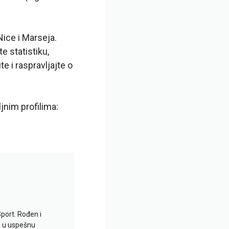
ice i Marseja.
e statistiku,
te i raspravljajte o
jnim profilima:
Sport. Rođen i
io u uspešnu