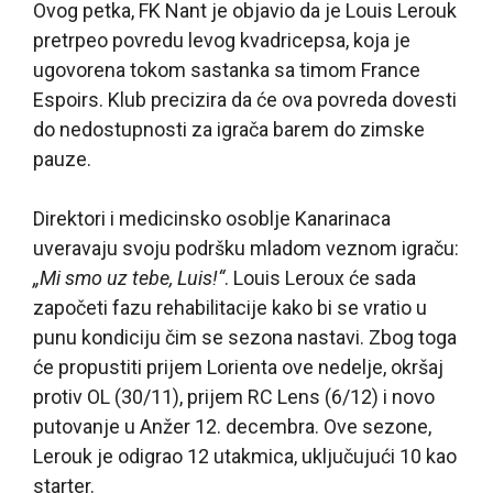
Ovog petka, FK Nant je objavio da je Louis Lerouk
pretrpeo povredu levog kvadricepsa, koja je
ugovorena tokom sastanka sa timom France
Espoirs. Klub precizira da će ova povreda dovesti
do nedostupnosti za igrača barem do zimske
pauze.
Direktori i medicinsko osoblje Kanarinaca
uveravaju svoju podršku mladom veznom igraču:
„Mi smo uz tebe, Luis!“
. Louis Leroux će sada
započeti fazu rehabilitacije kako bi se vratio u
punu kondiciju čim se sezona nastavi. Zbog toga
će propustiti prijem Lorienta ove nedelje, okršaj
protiv OL (30/11), prijem RC Lens (6/12) i novo
putovanje u Anžer 12. decembra. Ove sezone,
Lerouk je odigrao 12 utakmica, uključujući 10 kao
starter.