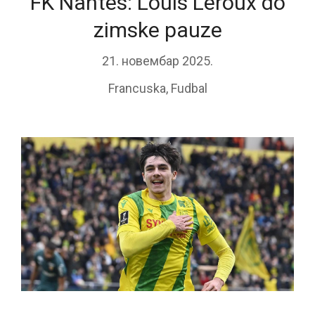
FK Nantes: Louis Leroux do
zimske pauze
21. новембар 2025.
Francuska
,
Fudbal