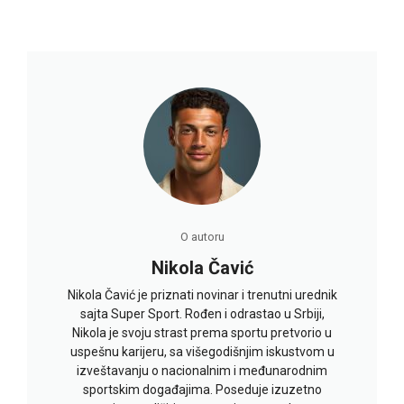
O autoru
Nikola Čavić
Nikola Čavić je priznati novinar i trenutni urednik
sajta Super Sport. Rođen i odrastao u Srbiji,
Nikola je svoju strast prema sportu pretvorio u
uspešnu karijeru, sa višegodišnjim iskustvom u
izveštavanju o nacionalnim i međunarodnim
sportskim događajima. Poseduje izuzetno