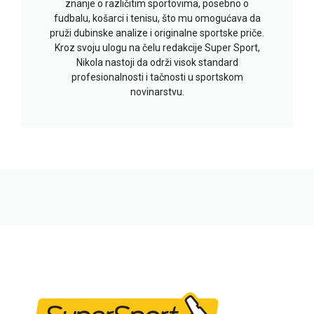
znanje o različitim sportovima, posebno o
fudbalu, košarci i tenisu, što mu omogućava da
pruži dubinske analize i originalne sportske priče.
Kroz svoju ulogu na čelu redakcije Super Sport,
Nikola nastoji da održi visok standard
profesionalnosti i tačnosti u sportskom
novinarstvu.