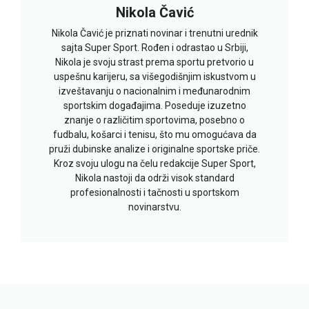
Nikola Čavić
Nikola Čavić je priznati novinar i trenutni urednik
sajta Super Sport. Rođen i odrastao u Srbiji,
Nikola je svoju strast prema sportu pretvorio u
uspešnu karijeru, sa višegodišnjim iskustvom u
izveštavanju o nacionalnim i međunarodnim
sportskim događajima. Poseduje izuzetno
znanje o različitim sportovima, posebno o
fudbalu, košarci i tenisu, što mu omogućava da
pruži dubinske analize i originalne sportske priče.
Kroz svoju ulogu na čelu redakcije Super Sport,
Nikola nastoji da održi visok standard
profesionalnosti i tačnosti u sportskom
novinarstvu.