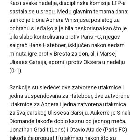
Kao i svake nedelje, disciplinska komisija LFP-a
sastala se u sredu. Među glavnim temama dana:
sankcije Liona Abnera Vinisijusa, poslatog za
odbranu s leđa koja je bila beskorisna kao što je
bila slabo kontrolisana protiv Paris FC, njegov
saigrač Hans Hateboer, isključen nakon sedam
minuta igre protiv Bresta za đon, ali i Marsej
Ulisses Garsija, sporniji protiv Oksera u nedelju
(0-1).
Sankcije su sledeće: dve zatvorene utakmice i
jedna suspendovana za Hateboer, dve zatvorene
utakmice za Abnera i jedna zatvorena utakmica
za švajcarskog Ulissesa Garsiju. Aukerre je Sinali
Diomande takođe dobio kaznu od jednog meča.
Jonathan Gradit (Lens) i Otavio Ataide (Paris FC)
takođe će propustiti utakmicu nakon što su