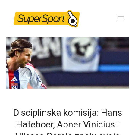
Skip
to
ME
content
Disciplinska komisija: Hans
Hateboer, Abner Vinicius i