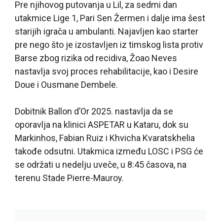
Pre njihovog putovanja u Lil, za sedmi dan
utakmice Lige 1, Pari Sen Žermen i dalje ima šest
starijih igrača u ambulanti. Najavljen kao starter
pre nego što je izostavljen iz timskog lista protiv
Barse zbog rizika od recidiva, Žoao Neves
nastavlja svoj proces rehabilitacije, kao i Desire
Doue i Ousmane Dembele.
Dobitnik Ballon d’Or 2025. nastavlja da se
oporavlja na klinici ASPETAR u Kataru, dok su
Markinhos, Fabian Ruiz i Khvicha Kvaratskhelia
takođe odsutni. Utakmica između LOSC i PSG će
se održati u nedelju uveče, u 8:45 časova, na
terenu Stade Pierre-Mauroy.