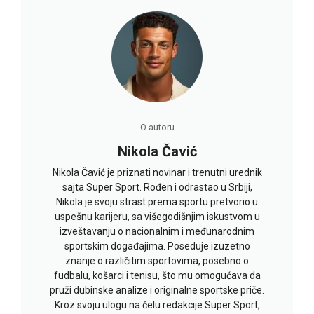
O autoru
Nikola Čavić
Nikola Čavić je priznati novinar i trenutni urednik
sajta Super Sport. Rođen i odrastao u Srbiji,
Nikola je svoju strast prema sportu pretvorio u
uspešnu karijeru, sa višegodišnjim iskustvom u
izveštavanju o nacionalnim i međunarodnim
sportskim događajima. Poseduje izuzetno
znanje o različitim sportovima, posebno o
fudbalu, košarci i tenisu, što mu omogućava da
pruži dubinske analize i originalne sportske priče.
Kroz svoju ulogu na čelu redakcije Super Sport,