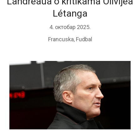
Landreaua o kritikama Olivijea
Létanga
4. октобар 2025.
Francuska
,
Fudbal