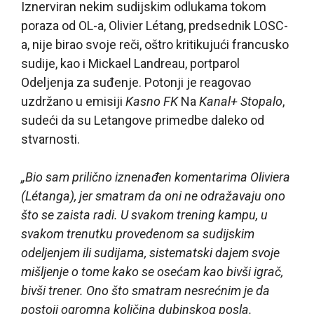
Iznerviran nekim sudijskim odlukama tokom
poraza od OL-a, Olivier Létang, predsednik LOSC-
a, nije birao svoje reči, oštro kritikujući francusko
sudije, kao i Mickael Landreau, portparol
Odeljenja za suđenje. Potonji je reagovao
uzdržano u emisiji
Kasno FK
Na
Kanal+ Stopalo
,
sudeći da su Letangove primedbe daleko od
stvarnosti.
„Bio sam prilično iznenađen komentarima Oliviera
(Létanga), jer smatram da oni ne odražavaju ono
što se zaista radi. U svakom trening kampu, u
svakom trenutku provedenom sa sudijskim
odeljenjem ili sudijama, sistematski dajem svoje
mišljenje o tome kako se osećam kao bivši igrač,
bivši trener. Ono što smatram nesrećnim je da
postoji ogromna količina dubinskog posla.