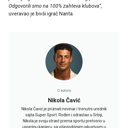
Odgovorili smo na 100% zahteva klubova“
,
uveravao je bivši igrač Nanta.
O autoru
Nikola Čavić
Nikola Čavić je priznati novinar i trenutni urednik
sajta Super Sport. Rođen i odrastao u Srbiji,
Nikola je svoju strast prema sportu pretvorio u
uspešnu karijeru, sa višegodišnjim iskustvom u