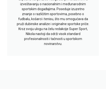
izveštavanju o nacionalnim i međunarodnim
sportskim događajima. Poseduje izuzetno
znanje o različitim sportovima, posebno o
fudbalu, košarci i tenisu, što mu omogućava da
pruži dubinske analize i originalne sportske priče.
Kroz svoju ulogu na čelu redakcije Super Sport,
Nikola nastoji da održi visok standard
profesionalnosti i tačnosti u sportskom
novinarstvu.