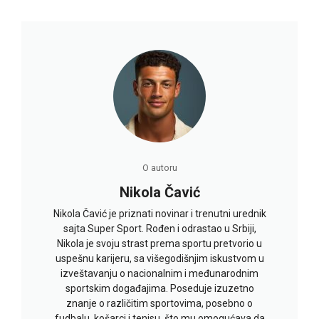
O autoru
Nikola Čavić
Nikola Čavić je priznati novinar i trenutni urednik
sajta Super Sport. Rođen i odrastao u Srbiji,
Nikola je svoju strast prema sportu pretvorio u
uspešnu karijeru, sa višegodišnjim iskustvom u
izveštavanju o nacionalnim i međunarodnim
sportskim događajima. Poseduje izuzetno
znanje o različitim sportovima, posebno o
fudbalu, košarci i tenisu, što mu omogućava da