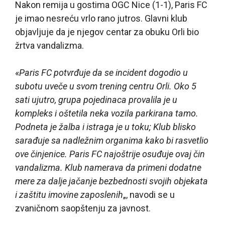
Nakon remija u gostima OGC Nice (1-1), Paris FC
je imao nesreću vrlo rano jutros. Glavni klub
objavljuje da je njegov centar za obuku Orli bio
žrtva vandalizma.
«
Paris FC potvrđuje da se incident dogodio u
subotu uveče u svom trening centru Orli. Oko 5
sati ujutro, grupa pojedinaca provalila je u
kompleks i oštetila neka vozila parkirana tamo.
Podneta je žalba i istraga je u toku; Klub blisko
sarađuje sa nadležnim organima kako bi rasvetlio
ove činjenice. Paris FC najoštrije osuđuje ovaj čin
vandalizma. Klub namerava da primeni dodatne
mere za dalje jačanje bezbednosti svojih objekata
i zaštitu imovine zaposlenih
„, navodi se u
zvaničnom saopštenju za javnost.