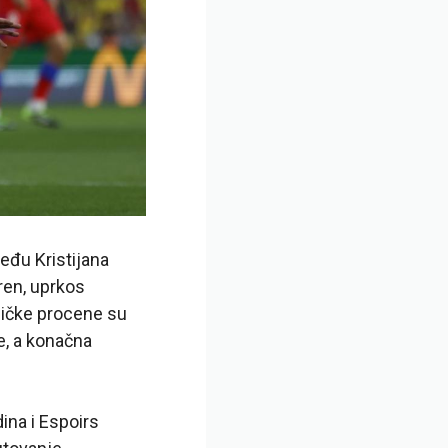
eđu Kristijana
ren, uprkos
iničke procene su
e, a konačna
ina i Espoirs