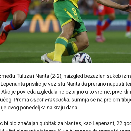
među Tuluza i Nanta (2-2), naizgled bezazlen sukob izm
Lepenanta prisilio je vezistu Nanta da prerano napusti te
Ako je povreda izgledala ne ozbiljno u to vreme, prve kl
jućeg. Prema
Ouest-Francuska
, sumnja se na prelom tibij
uje ovog ponedeljka na kraju dana.
 bi bio značajan gubitak za Nantes, kao Lepenant, 22 god