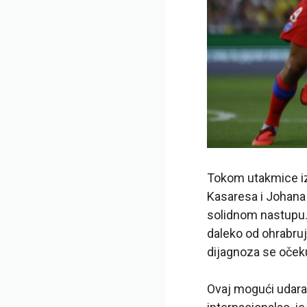
Tokom utakmice iz
Kasaresa i Johana 
solidnom nastupu. 
daleko od ohrabru
dijagnoza se oček
Ovaj mogući udarac