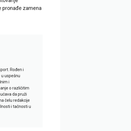
utovanje
 se pronađe zamena
Sport. Rođen i
io u uspešnu
lnim i
je o različitim
gućava da pruži
na čelu redakcije
nosti i tačnosti u