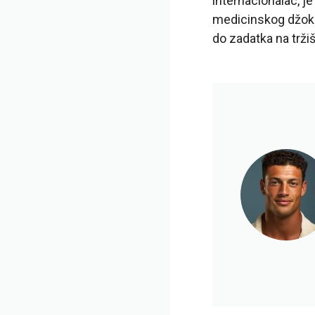
internacionalac, j
medicinskog džoke
do zadatka na trži