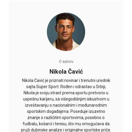
O autoru
Nikola Čavić
Nikola Čavić je priznati novinar i trenutni urednik
sajta Super Sport. Rođen i odrastao u Srbiji,
Nikola je svoju strast prema sportu pretvorio u
uspešnu karijeru, sa višegodišnjim iskustvom u
izveštavanju o nacionalnim i međunarodnim
sportskim događajima. Poseduje izuzetno
znanje o različitim sportovima, posebno o
fudbalu, košarci i tenisu, što mu omogućava da
pruži dubinske analize i originalne sportske priče.