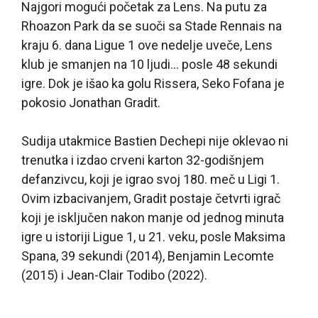
Najgori mogući početak za Lens. Na putu za
Rhoazon Park da se suoči sa Stade Rennais na
kraju 6. dana Ligue 1 ove nedelje uveče, Lens
klub je smanjen na 10 ljudi… posle 48 sekundi
igre. Dok je išao ka golu Rissera, Seko Fofana je
pokosio Jonathan Gradit.
Sudija utakmice Bastien Dechepi nije oklevao ni
trenutka i izdao crveni karton 32-godišnjem
defanzivcu, koji je igrao svoj 180. meč u Ligi 1.
Ovim izbacivanjem, Gradit postaje četvrti igrač
koji je isključen nakon manje od jednog minuta
igre u istoriji Ligue 1, u 21. veku, posle Maksima
Spana, 39 sekundi (2014), Benjamin Lecomte
(2015) i Jean-Clair Todibo (2022).