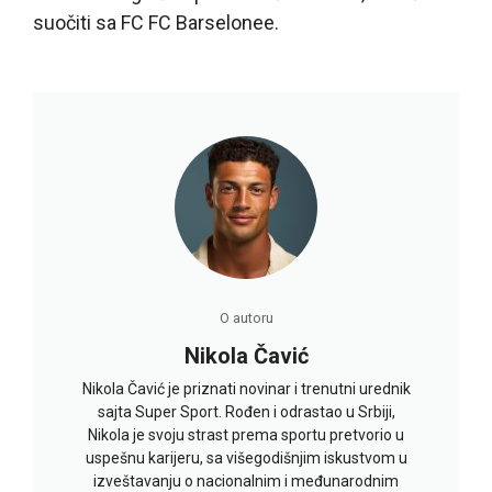
suočiti sa FC FC Barselonee.
O autoru
Nikola Čavić
Nikola Čavić je priznati novinar i trenutni urednik
sajta Super Sport. Rođen i odrastao u Srbiji,
Nikola je svoju strast prema sportu pretvorio u
uspešnu karijeru, sa višegodišnjim iskustvom u
izveštavanju o nacionalnim i međunarodnim