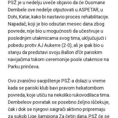
PSŽ je u nedelju uveče objavio da će Ousmane
Dembele ove nedelje otputovati u ASPETAR, u
Dohi, Katar, kako bi nastavio proces rehabilitacije.
Napadač, koji je bio odsutan mesec dana zbog
povrede, nije bio u mogućnosti da učestvuje u
poslednjim utakmicama svog tima, uključujući i
pobedu protiv AJ Aukerre (2-0), ali je ipak bio u
stanju da predstavi svoju Ballon d’Or pariskim
navijačima tokom ceremonije posle utakmice na
Parku prinčeva.
Ovo zvanično saopštenje PSŽ-a dolazi u vreme
kada se pariski klub bavi pravom hekatombom
povreda, koje utiču na nekoliko rukovodilaca tima.
Dembeleov povratak se posebno željno iščekuje,
čak i dok se njegovi saigrači aktivno pripremaju
za sukob Lige šampiona Za četiri dana, PSŽ će se