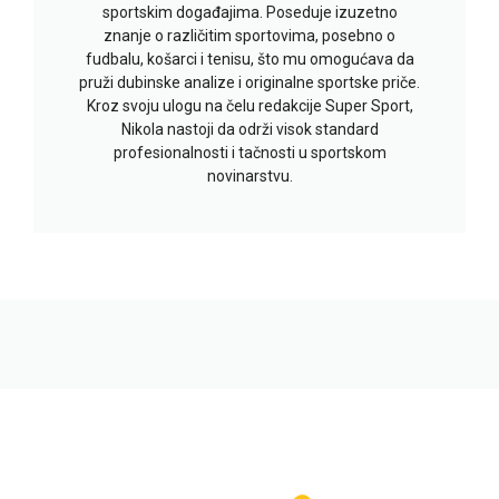
sportskim događajima. Poseduje izuzetno
znanje o različitim sportovima, posebno o
fudbalu, košarci i tenisu, što mu omogućava da
pruži dubinske analize i originalne sportske priče.
Kroz svoju ulogu na čelu redakcije Super Sport,
Nikola nastoji da održi visok standard
profesionalnosti i tačnosti u sportskom
novinarstvu.