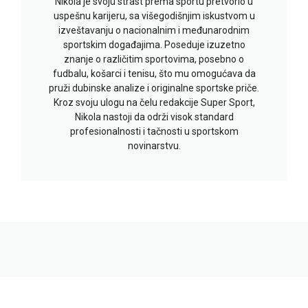
Nikola je svoju strast prema sportu pretvorio u
uspešnu karijeru, sa višegodišnjim iskustvom u
izveštavanju o nacionalnim i međunarodnim
sportskim događajima. Poseduje izuzetno
znanje o različitim sportovima, posebno o
fudbalu, košarci i tenisu, što mu omogućava da
pruži dubinske analize i originalne sportske priče.
Kroz svoju ulogu na čelu redakcije Super Sport,
Nikola nastoji da održi visok standard
profesionalnosti i tačnosti u sportskom
novinarstvu.