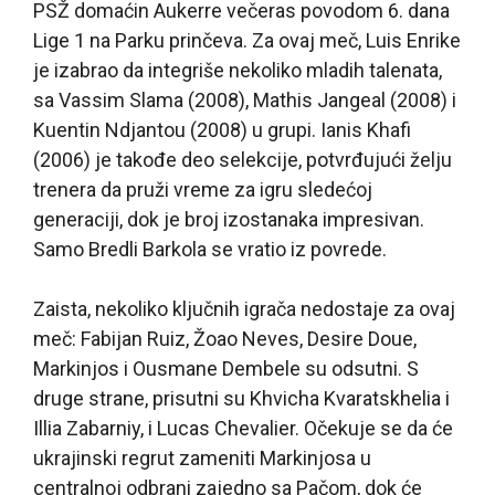
PSŽ domaćin Aukerre večeras povodom 6. dana
Lige 1 na Parku prinčeva. Za ovaj meč, Luis Enrike
je izabrao da integriše nekoliko mladih talenata,
sa Vassim Slama (2008), Mathis Jangeal (2008) i
Kuentin Ndjantou (2008) u grupi. Ianis Khafi
(2006) je takođe deo selekcije, potvrđujući želju
trenera da pruži vreme za igru sledećoj
generaciji, dok je broj izostanaka impresivan.
Samo Bredli Barkola se vratio iz povrede.
Zaista, nekoliko ključnih igrača nedostaje za ovaj
meč: Fabijan Ruiz, Žoao Neves, Desire Doue,
Markinjos i Ousmane Dembele su odsutni. S
druge strane, prisutni su Khvicha Kvaratskhelia i
Illia Zabarniy, i Lucas Chevalier. Očekuje se da će
ukrajinski regrut zameniti Markinjosa u
centralnoj odbrani zajedno sa Pačom, dok će