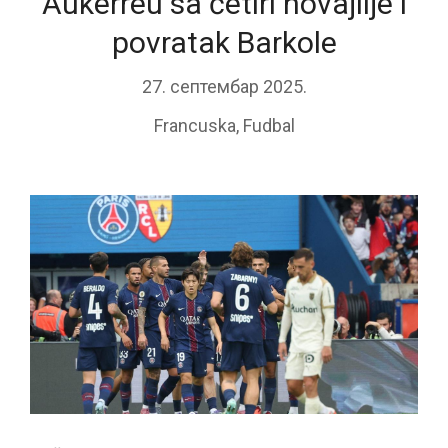
Aukerreu sa četiri novajlije i
povratak Barkole
27. септембар 2025.
Francuska
,
Fudbal