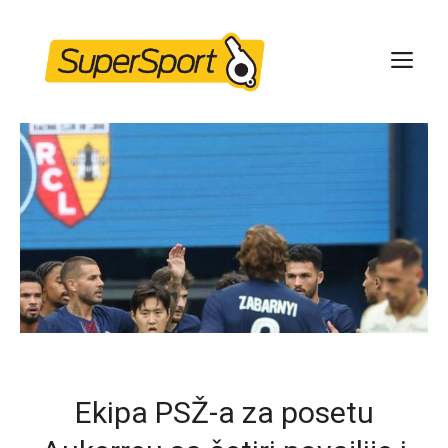
Skip
to
ME
content
Ekipa PSŽ-a za posetu