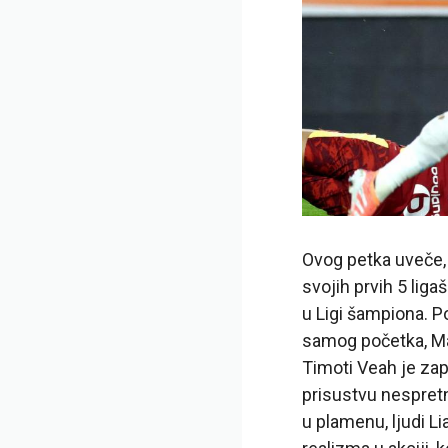
Ovog petka uveče, 
svojih prvih 5 lig
u Ligi šampiona. P
samog početka, Mar
Timoti Veah je zapa
prisustvu nespret
u plamenu, ljudi Li