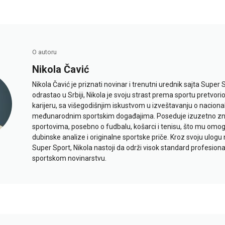
O autoru
Nikola Čavić
Nikola Čavić je priznati novinar i trenutni urednik sajta Super 
odrastao u Srbiji, Nikola je svoju strast prema sportu pretvor
karijeru, sa višegodišnjim iskustvom u izveštavanju o naciona
međunarodnim sportskim događajima. Poseduje izuzetno znan
sportovima, posebno o fudbalu, košarci i tenisu, što mu omo
dubinske analize i originalne sportske priče. Kroz svoju ulogu 
Super Sport, Nikola nastoji da održi visok standard profesional
sportskom novinarstvu.