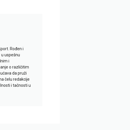
Sport. Rođen i
io u uspešnu
lnim i
je o različitim
gućava da pruži
na čelu redakcije
nosti i tačnosti u