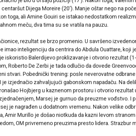
konačno je bio u ofsajd poziciji (17′). Nakon toga, Valentin
centaršut Dijega Moreire (20′). Manje oštar nego na poč
kon toga, ali Amine Gouiri se istakao nedostatkom realizma 
vahnom meču, dva tima su se vratila na pauzu.
ačionice, rezultat se brzo promenio. U savršeno izveden
imao inteligenciju da centrira do Abdula Ouattare, koji j
e iskoristio Balerdijevo proklizavanje i otvorio rezultat (1
m, Roberto De Zerbi je tada odlučio da dovede Greenvoo
i stvari. Pobednički trening: posle neverovatne odbrane
OM je izjednačio zahvaljujući gabonskom napadaču. Na deli
pronašao Hojbjerg u kaznenom prostoru i otvorio rezultat 
izjednačenjem, Marsej je gurnuo da preuzme vođstvo. I p
arsej je nagrađen u dodatnom vremenu. Nakon velike odb
za, Amir Murillo je došao niotkuda da kazni levom stranom 
dom, OM privremeno preuzima presto lidera. Strazbur mo