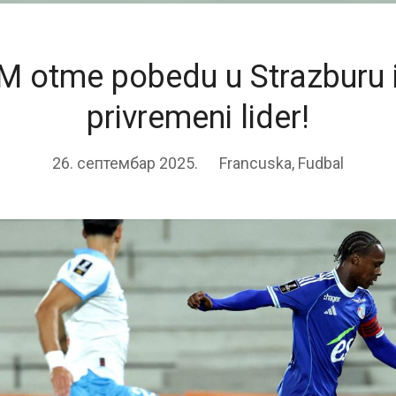
OM otme pobedu u Strazburu 
privremeni lider!
26. септембар 2025.
Francuska
,
Fudbal