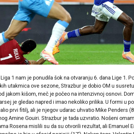
Liga 1 nam je ponudila šok na otvaranju 6. dana Lige 1. P
aških utakmica ove sezone, Strazbur je dobio OM u susre
od jakom kišom, meč je počeo na intenzivnoj osnovi. Domi
sej je gledao napred i imao nekoliko prilika. U formi u p
lio prvi fitilj, ali je njegov udarac uhvatio Mike Penders (
nog Amine Gouiri. Strazbur je tada uzvratio. Nošeni oma
ama Rosena mislili su da su otvorili rezultat, ali Emanuel