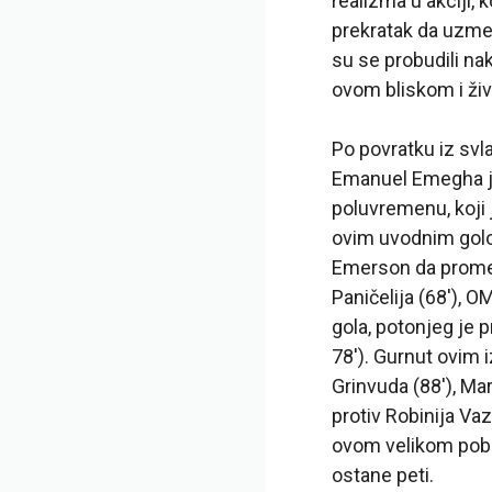
realizma u akciji, 
prekratak da uzme 
su se probudili na
ovom bliskom i ži
Po povratku iz svl
Emanuel Emegha je 
poluvremenu, koji j
ovim uvodnim golo
Emerson da promen
Paničelija (68′), 
gola, potonjeg je 
78′). Gurnut ovim 
Grinvuda (88′), M
protiv Robinija Va
ovom velikom pobe
ostane peti.