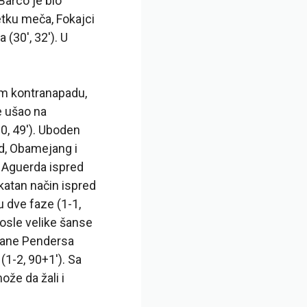
 Barco je bio
etku meča, Fokajci
(30′, 32′). U
om kontranapadu,
e ušao na
-0, 49′). Uboden
d, Obamejang i
 Aguerda ispred
katan način ispred
u dve faze (1-1,
osle velike šanse
rane Pendersa
(1-2, 90+1′). Sa
že da žali i