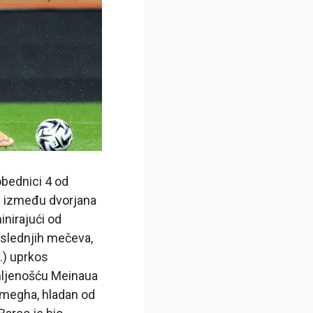
obednici 4 od
tu između dvorjana
nirajući od
oslednjih mečeva,
8.) uprkos
mljenošću Meinaua
 Emegha, hladan od