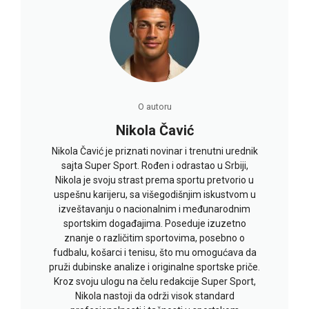
O autoru
Nikola Čavić
Nikola Čavić je priznati novinar i trenutni urednik
sajta Super Sport. Rođen i odrastao u Srbiji,
Nikola je svoju strast prema sportu pretvorio u
uspešnu karijeru, sa višegodišnjim iskustvom u
izveštavanju o nacionalnim i međunarodnim
sportskim događajima. Poseduje izuzetno
znanje o različitim sportovima, posebno o
fudbalu, košarci i tenisu, što mu omogućava da
pruži dubinske analize i originalne sportske priče.
Kroz svoju ulogu na čelu redakcije Super Sport,
Nikola nastoji da održi visok standard