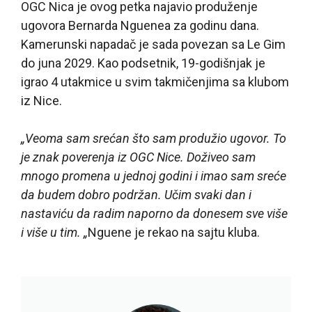
OGC Nica je ovog petka najavio produženje
ugovora Bernarda Nguenea za godinu dana.
Kamerunski napadač je sada povezan sa Le Gim
do juna 2029. Kao podsetnik, 19-godišnjak je
igrao 4 utakmice u svim takmičenjima sa klubom
iz Nice.
„Veoma sam srećan što sam produžio ugovor. To
je znak poverenja iz OGC Nice. Doživeo sam
mnogo promena u jednoj godini i imao sam sreće
da budem dobro podržan. Učim svaki dan i
nastaviću da radim naporno da donesem sve više
i više u tim. „
Nguene je rekao na sajtu kluba.