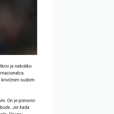
tkrio je nekoliko
ernacionalca.
d krivičnim sudom
in. On je ponovio:
a bude. Jer kada