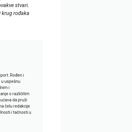
ovakve stvari.
j krug rođaka
Sport. Rođen i
io u uspešnu
lnim i
je o različitim
gućava da pruži
na čelu redakcije
nosti i tačnosti u