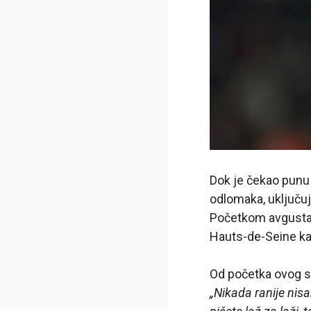
Dok je čekao punu 
odlomaka, uključuj
Početkom avgusta, 
Hauts-de-Seine kak
Od početka ovog sl
„Nikada ranije nisa