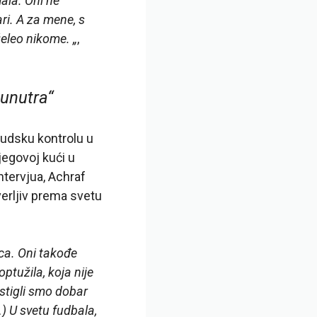
mala. Oni ne
ari. A za mene, s
želeo nikome. „
,
 unutra“
sudsku kontrolu u
jegovoj kući u
ntervjua, Achraf
verljiv prema svetu
ica. Oni takođe
tužila, koja nije
ostigli smo dobar
) U svetu fudbala,