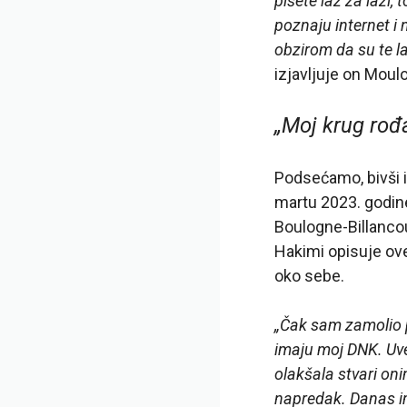
pišete laž za laži,
poznaju internet i 
obzirom da su te la
izjavljuje on Moul
„Moj krug rođ
Podsećamo, bivši i
martu 2023. godine
Boulogne-Billancou
Hakimi opisuje ov
oko sebe.
„Čak sam zamolio p
imaju moj DNK. Uve
olakšala stvari oni
napredak. Danas im