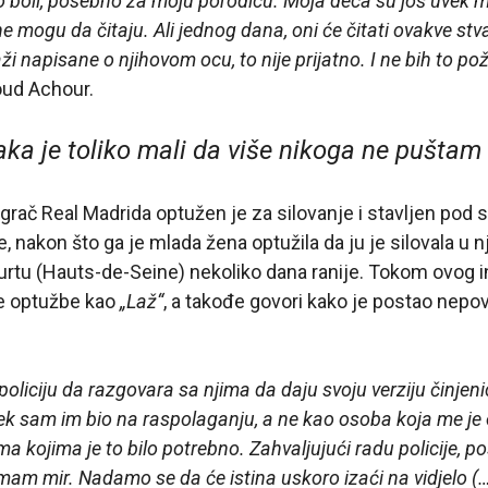
 to boli, posebno za moju porodicu. Moja deca su još uvek 
ne mogu da čitaju. Ali jednog dana, oni će čitati ovakve stv
ži napisane o njihovom ocu, to nije prijatno. I ne bih to po
oud Achour.
aka je toliko mali da više nikoga ne puštam
grač Real Madrida optužen je za silovanje i stavljen pod 
, nakon što ga je mlada žena optužila da ju je silovala u n
rtu (Hauts-de-Seine) nekoliko dana ranije. Tokom ovog i
e optužbe kao
„Laž“
, a takođe govori kako je postao nepo
oliciju da razgovara sa njima da daju svoju verziju činjen
k sam im bio na raspolaganju, a ne kao osoba koja me je op
ma kojima je to bilo potrebno. Zahvaljujući radu policije, p
am mir. Nadamo se da će istina uskoro izaći na vidjelo (…