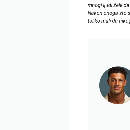
mnogi ljudi žele da
Nakon onoga što se
toliko mali da nik