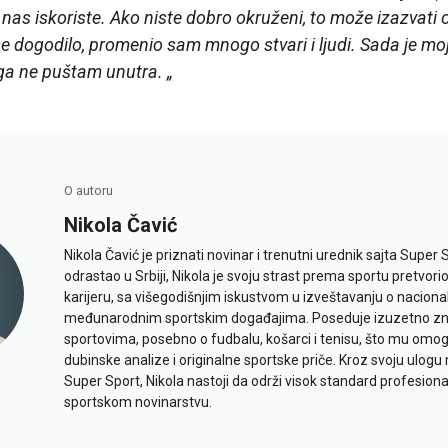
 nas iskoriste. Ako niste dobro okruženi, to može izazvati 
 dogodilo, promenio sam mnogo stvari i ljudi. Sada je mo
oga ne puštam unutra. „
O autoru
Nikola Čavić
Nikola Čavić je priznati novinar i trenutni urednik sajta Super 
odrastao u Srbiji, Nikola je svoju strast prema sportu pretvor
karijeru, sa višegodišnjim iskustvom u izveštavanju o naciona
međunarodnim sportskim događajima. Poseduje izuzetno znan
sportovima, posebno o fudbalu, košarci i tenisu, što mu omo
dubinske analize i originalne sportske priče. Kroz svoju ulogu 
Super Sport, Nikola nastoji da održi visok standard profesional
sportskom novinarstvu.