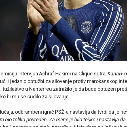
emisiju intervjua Achraf Hakimi na Clique sutra,
Kanal+
o
ući i jedan o optužbi za silovanje protiv marokanskog int
tužilaštvo u Nanterreu zatražilo je da bude optužen pre
o bi mu se sudilo za silovanje.
učaja, odbrambeni igrač PSŽ-a nastavlja da tvrdi da je nev
m bio toliko povređen. Za mene je bilo teško i nastavlja d