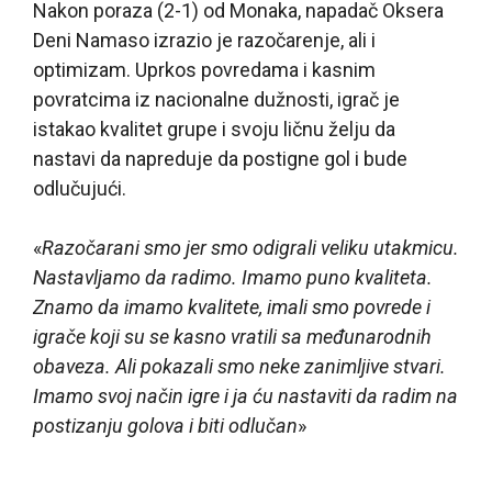
Nakon poraza (2-1) od Monaka, napadač Oksera
Deni Namaso izrazio je razočarenje, ali i
optimizam. Uprkos povredama i kasnim
povratcima iz nacionalne dužnosti, igrač je
istakao kvalitet grupe i svoju ličnu želju da
nastavi da napreduje da postigne gol i bude
odlučujući.
«
Razočarani smo jer smo odigrali veliku utakmicu.
Nastavljamo da radimo. Imamo puno kvaliteta.
Znamo da imamo kvalitete, imali smo povrede i
igrače koji su se kasno vratili sa međunarodnih
obaveza. Ali pokazali smo neke zanimljive stvari.
Imamo svoj način igre i ja ću nastaviti da radim na
postizanju golova i biti odlučan
»