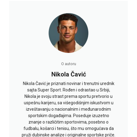
O autoru
Nikola Čavić
Nikola Čavić je priznati novinar i trenutni urednik
sajta Super Sport. Rođen i odrastao u Srbiji,
Nikola je svoju strast prema sportu pretvorio u
uspešnu karijeru, sa višegodišnjim iskustvom u
izveštavanju o nacionalnim i međunarodnim
sportskim događajima. Poseduje izuzetno
znanje o različitim sportovima, posebno o
fudbalu, košarci i tenisu, što mu omogućava da
pruži dubinske analize i originalne sportske priče.