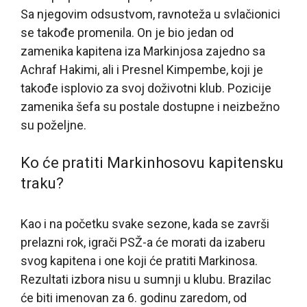
Sa njegovim odsustvom, ravnoteža u svlačionici
se takođe promenila. On je bio jedan od
zamenika kapitena iza Markinjosa zajedno sa
Achraf Hakimi, ali i Presnel Kimpembe, koji je
takođe isplovio za svoj doživotni klub. Pozicije
zamenika šefa su postale dostupne i neizbežno
su poželjne.
Ko će pratiti Markinhosovu kapitensku
traku?
Kao i na početku svake sezone, kada se završi
prelazni rok, igrači PSŽ-a će morati da izaberu
svog kapitena i one koji će pratiti Markinosa.
Rezultati izbora nisu u sumnji u klubu. Brazilac
će biti imenovan za 6. godinu zaredom, od