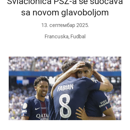
Svlačionica PSŽ-a se suočava
sa novom glavoboljom
13. септембар 2025.
Francuska
,
Fudbal