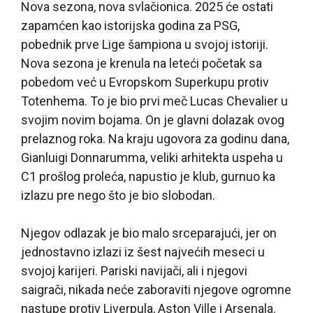
Nova sezona, nova svlačionica. 2025 će ostati
zapamćen kao istorijska godina za PSG,
pobednik prve Lige šampiona u svojoj istoriji.
Nova sezona je krenula na leteći početak sa
pobedom već u Evropskom Superkupu protiv
Totenhema. To je bio prvi meč Lucas Chevalier u
svojim novim bojama. On je glavni dolazak ovog
prelaznog roka. Na kraju ugovora za godinu dana,
Gianluigi Donnarumma, veliki arhitekta uspeha u
C1 prošlog proleća, napustio je klub, gurnuo ka
izlazu pre nego što je bio slobodan.
Njegov odlazak je bio malo srceparajući, jer on
jednostavno izlazi iz šest najvećih meseci u
svojoj karijeri. Pariski navijači, ali i njegovi
saigrači, nikada neće zaboraviti njegove ogromne
nastupe protiv Liverpula, Aston Ville i Arsenala.