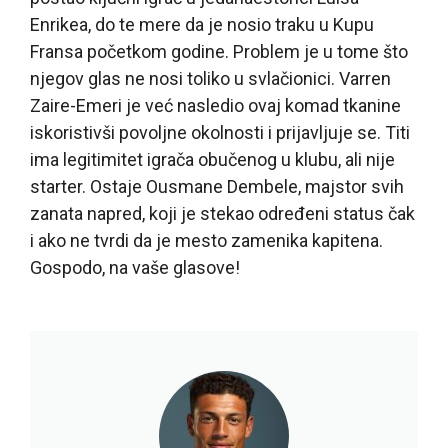
Enrikea, do te mere da je nosio traku u Kupu
Fransa početkom godine. Problem je u tome što
njegov glas ne nosi toliko u svlačionici. Varren
Zaire-Emeri je već nasledio ovaj komad tkanine
iskoristivši povoljne okolnosti i prijavljuje se. Titi
ima legitimitet igrača obučenog u klubu, ali nije
starter. Ostaje Ousmane Dembele, majstor svih
zanata napred, koji je stekao određeni status čak
i ako ne tvrdi da je mesto zamenika kapitena.
Gospodo, na vaše glasove!