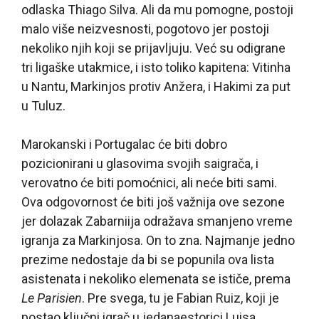
odlaska Thiago Silva. Ali da mu pomogne, postoji
malo više neizvesnosti, pogotovo jer postoji
nekoliko njih koji se prijavljuju. Već su odigrane
tri ligaške utakmice, i isto toliko kapitena: Vitinha
u Nantu, Markinjos protiv Anžera, i Hakimi za put
u Tuluz.
Marokanski i Portugalac će biti dobro
pozicionirani u glasovima svojih saigrača, i
verovatno će biti pomoćnici, ali neće biti sami.
Ova odgovornost će biti još važnija ove sezone
jer dolazak Zabarniija odražava smanjeno vreme
igranja za Markinjosa. On to zna. Najmanje jedno
prezime nedostaje da bi se popunila ova lista
asistenata i nekoliko elemenata se ističe, prema
Le Parisien
. Pre svega, tu je Fabian Ruiz, koji je
postao ključni igrač u jedanaestorici Luisa