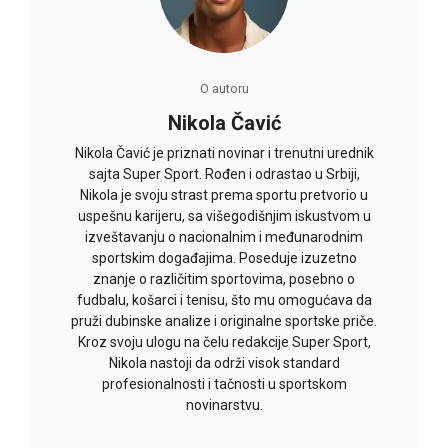
O autoru
Nikola Čavić
Nikola Čavić je priznati novinar i trenutni urednik
sajta Super Sport. Rođen i odrastao u Srbiji,
Nikola je svoju strast prema sportu pretvorio u
uspešnu karijeru, sa višegodišnjim iskustvom u
izveštavanju o nacionalnim i međunarodnim
sportskim događajima. Poseduje izuzetno
znanje o različitim sportovima, posebno o
fudbalu, košarci i tenisu, što mu omogućava da
pruži dubinske analize i originalne sportske priče.
Kroz svoju ulogu na čelu redakcije Super Sport,
Nikola nastoji da održi visok standard
profesionalnosti i tačnosti u sportskom
novinarstvu.