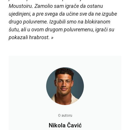
Moustoiru. Zamolio sam igrače da ostanu
ujedinjeni, a pre svega da učine sve da ne izgube
drugo poluvreme. Izgubili smo na blokiranom
šutu, ali u ovom drugom poluvremenu, igrači su
pokazali hrabrost. »
O autoru
Nikola Čavić