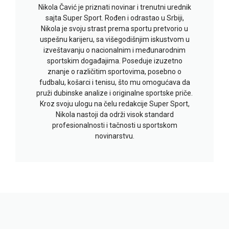
Nikola Čavić je priznati novinar i trenutni urednik
sajta Super Sport. Rođen i odrastao u Srbiji,
Nikola je svoju strast prema sportu pretvorio u
uspešnu karijeru, sa višegodišnjim iskustvom u
izveštavanju o nacionalnim i međunarodnim
sportskim događajima. Poseduje izuzetno
znanje o različitim sportovima, posebno o
fudbalu, košarci i tenisu, što mu omogućava da
pruži dubinske analize i originalne sportske priče.
Kroz svoju ulogu na čelu redakcije Super Sport,
Nikola nastoji da održi visok standard
profesionalnosti i tačnosti u sportskom
novinarstvu.