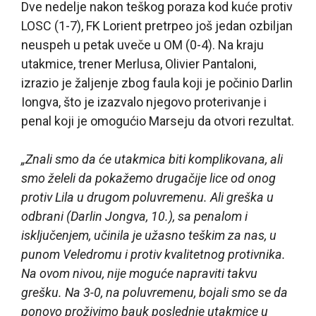
Dve nedelje nakon teškog poraza kod kuće protiv
LOSC (1-7), FK Lorient pretrpeo još jedan ozbiljan
neuspeh u petak uveče u OM (0-4). Na kraju
utakmice, trener Merlusa, Olivier Pantaloni,
izrazio je žaljenje zbog faula koji je počinio Darlin
Iongva, što je izazvalo njegovo proterivanje i
penal koji je omogućio Marseju da otvori rezultat.
„Znali smo da će utakmica biti komplikovana, ali
smo želeli da pokažemo drugačije lice od onog
protiv Lila u drugom poluvremenu. Ali greška u
odbrani (Darlin Jongva, 10.), sa penalom i
isključenjem, učinila je užasno teškim za nas, u
punom Veledromu i protiv kvalitetnog protivnika.
Na ovom nivou, nije moguće napraviti takvu
grešku. Na 3-0, na poluvremenu, bojali smo se da
ponovo proživimo bauk poslednje utakmice u