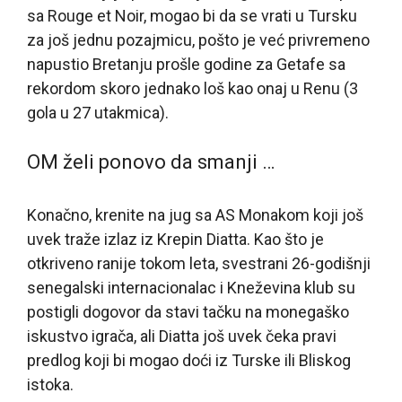
sa Rouge et Noir, mogao bi da se vrati u Tursku
za još jednu pozajmicu, pošto je već privremeno
napustio Bretanju prošle godine za Getafe sa
rekordom skoro jednako loš kao onaj u Renu (3
gola u 27 utakmica).
OM želi ponovo da smanji …
Konačno, krenite na jug sa AS Monakom koji još
uvek traže izlaz iz Krepin Diatta. Kao što je
otkriveno ranije tokom leta, svestrani 26-godišnji
senegalski internacionalac i Kneževina klub su
postigli dogovor da stavi tačku na monegaško
iskustvo igrača, ali Diatta još uvek čeka pravi
predlog koji bi mogao doći iz Turske ili Bliskog
istoka.