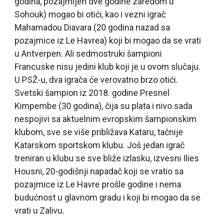
godina, pozajmljen dve godine zaredom u
Sohouk) mogao bi otići, kao i vezni igrač
Mahamadou Diavara (20 godina nazad sa
pozajmice iz Le Havrea) koji bi mogao da se vrati
u Antverpen. Ali sedmostruki šampioni
Francuske nisu jedini klub koji je u ovom slučaju.
U PSŽ-u, dva igrača će verovatno brzo otići.
Svetski šampion iz 2018. godine Presnel
Kimpembe (30 godina), čija su plata i nivo sada
nespojivi sa aktuelnim evropskim šampionskim
klubom, sve se više približava Kataru, tačnije
Katarskom sportskom klubu. Još jedan igrač
treniran u klubu se sve bliže izlasku, izvesni Ilies
Housni, 20-godišnji napadač koji se vratio sa
pozajmice iz Le Havre prošle godine i nema
budućnost u glavnom gradu i koji bi mogao da se
vrati u Zalivu.