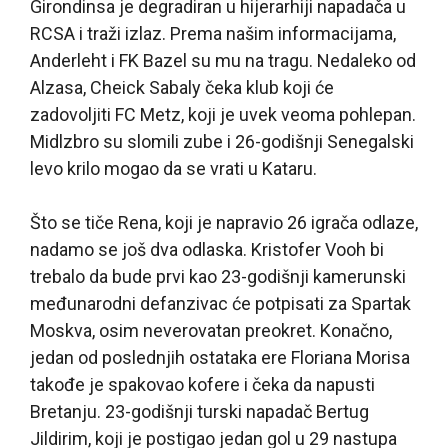
Girondinsa je degradiran u hijerarhiji napadača u
RCSA i traži izlaz. Prema našim informacijama,
Anderleht i FK Bazel su mu na tragu. Nedaleko od
Alzasa, Cheick Sabaly čeka klub koji će
zadovoljiti FC Metz, koji je uvek veoma pohlepan.
Midlzbro su slomili zube i 26-godišnji Senegalski
levo krilo mogao da se vrati u Kataru.
Što se tiče Rena, koji je napravio 26 igrača odlaze,
nadamo se još dva odlaska. Kristofer Vooh bi
trebalo da bude prvi kao 23-godišnji kamerunski
međunarodni defanzivac će potpisati za Spartak
Moskva, osim neverovatan preokret. Konačno,
jedan od poslednjih ostataka ere Floriana Morisa
takođe je spakovao kofere i čeka da napusti
Bretanju. 23-godišnji turski napadač Bertug
Jildirim, koji je postigao jedan gol u 29 nastupa