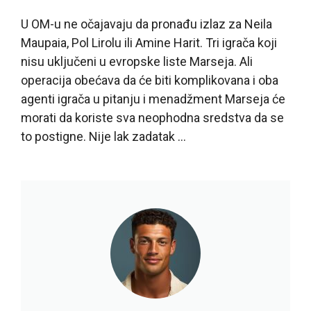
U OM-u ne očajavaju da pronađu izlaz za Neila
Maupaia, Pol Lirolu ili Amine Harit. Tri igrača koji
nisu uključeni u evropske liste Marseja. Ali
operacija obećava da će biti komplikovana i oba
agenti igrača u pitanju i menadžment Marseja će
morati da koriste sva neophodna sredstva da se
to postigne. Nije lak zadatak …