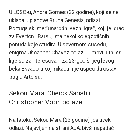
U LOSC-u, Andre Gomes (32 godine), koji se ne
uklapa u planove Bruna Genesia, odlazi.
Portugalski međunarodni vezni igrač, koji je igrao
za Everton i Barsu, ima nekoliko egzotičnih
ponuda koje studira. U severnom susedu,
enigma Jhoanner Chavez odlazi. Timovi Jupiler
lige su zainteresovani za 23-godišnjeg levog
beka Ekvadora koji nikada nije uspeo da ostavi
trag u Artoisu.
Sekou Mara, Cheick Sabali i
Christopher Vooh odlaze
Na Istoku, Sekou Mara (23 godine) još uvek
odlazi. Najavljen na strani AJA, bivši napadač