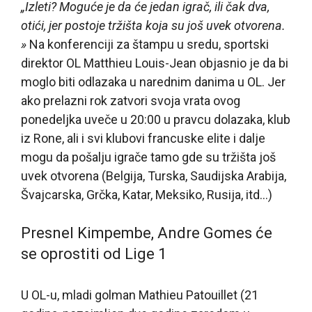
„Izleti? Moguće je da će jedan igrač, ili čak dva,
otići, jer postoje tržišta koja su još uvek otvorena.
»
Na konferenciji za štampu u sredu, sportski
direktor OL Matthieu Louis-Jean objasnio je da bi
moglo biti odlazaka u narednim danima u OL. Jer
ako prelazni rok zatvori svoja vrata ovog
ponedeljka uveče u 20:00 u pravcu dolazaka, klub
iz Rone, ali i svi klubovi francuske elite i dalje
mogu da pošalju igrače tamo gde su tržišta još
uvek otvorena (Belgija, Turska, Saudijska Arabija,
Švajcarska, Grčka, Katar, Meksiko, Rusija, itd…)
Presnel Kimpembe, Andre Gomes će
se oprostiti od Lige 1
U OL-u, mladi golman Mathieu Patouillet (21