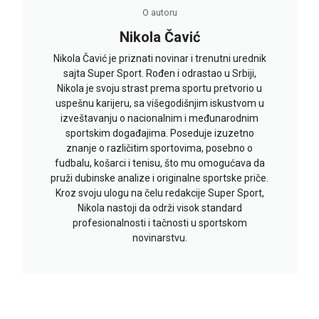
O autoru
Nikola Čavić
Nikola Čavić je priznati novinar i trenutni urednik
sajta Super Sport. Rođen i odrastao u Srbiji,
Nikola je svoju strast prema sportu pretvorio u
uspešnu karijeru, sa višegodišnjim iskustvom u
izveštavanju o nacionalnim i međunarodnim
sportskim događajima. Poseduje izuzetno
znanje o različitim sportovima, posebno o
fudbalu, košarci i tenisu, što mu omogućava da
pruži dubinske analize i originalne sportske priče.
Kroz svoju ulogu na čelu redakcije Super Sport,
Nikola nastoji da održi visok standard
profesionalnosti i tačnosti u sportskom
novinarstvu.