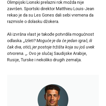
Olimpijski Lionski prelazni rok možda nije
završen. Sportski direktor Matthieu Louis-Jean
rekao je da su Les Gones dali sebi vremena da
razmisle o dolasku džokera.
Ali izvršna vlast je takođe potvrdila mogućnost
odlaska.
„Izleti? Moguće je da će jedan igrač, ili
čak dva, otići, jer postoje tržišta koja su još uvek
otvorena. „
. Ovo je slučaj Saudijske Arabije,
Rusije, Turske i nekoliko drugih zemalja.