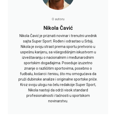
O autoru
Nikola Čavić
Nikola Čavić je priznati novinar i trenutni urednik
sajta Super Sport. Rođen i odrastao u Srbiji,
Nikola je svoju strast prema sportu pretvorio u
uspešnu karijeru, sa višegodišnjim iskustvom u
izveštavanju o nacionalnim i međunarodnim
sportskim događajima. Poseduje izuzetno
znanje o različitim sportovima, posebno o
fudbalu, košarci i tenisu, što mu omogućava da
pruži dubinske analize i originalne sportske priče.
Kroz svoju ulogu na čelu redakcije Super Sport,
Nikola nastoji da održi visok standard
profesionalnosti i tačnosti u sportskom
novinarstvu.