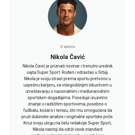
O autoru
Nikola Čavić
Nikola Čavić je priznati novinar i trenutni urednik
sajta Super Sport. Rođen i odrastao u Srbiji,
Nikola je svoju strast prema sportu pretvorio u
uspešnu karijeru, sa višegodišnjim iskustvom u
izveštavanju o nacionalnim i međunarodnim
sportskim događajima. Poseduje izuzetno
znanje o različitim sportovima, posebno o
fudbalu, košarci i tenisu, što mu omogućava da
pruži dubinske analize i originalne sportske priče.
Kroz svoju ulogu na čelu redakcije Super Sport,
Nikola nastoji da održi visok standard