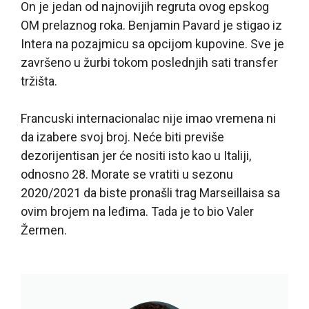
On je jedan od najnovijih regruta ovog epskog
OM prelaznog roka. Benjamin Pavard je stigao iz
Intera na pozajmicu sa opcijom kupovine. Sve je
završeno u žurbi tokom poslednjih sati transfer
tržišta.
Francuski internacionalac nije imao vremena ni
da izabere svoj broj. Neće biti previše
dezorijentisan jer će nositi isto kao u Italiji,
odnosno 28. Morate se vratiti u sezonu
2020/2021 da biste pronašli trag Marseillaisa sa
ovim brojem na leđima. Tada je to bio Valer
Žermen.