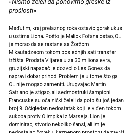
«
Nismo želeli da ponovimo greške iz
prošlosti
»
Međutim, kraj prelaznog roka ostavio gorak ukus
u ustima Liona. Pošto je Malick Fofana ostao, OL
je morao da se rastane sa Žoržom
Mikautadzeom tokom poslednjih sati transfer
tržišta. Prodata Viljarealu za 30 miliona evra,
gruzijski napadač je dozvolio Les Gones da
napravi dobar prihod. Problem je u tome što ga
OL nije mogao zameniti. Urugvajac Martin
Satriano je stigao, ali sedmostruki šampioni
Francuske su očajnički želeli da potpišu još jedan
broj 9. Očigledan nedostatak koji je viđen tokom
sukoba protiv Olimpika iz Marseja. Lion je
dominirao, stvorio nekoliko šansi, ali im je
nedostajao čovek u kaznenom prostoru da završi