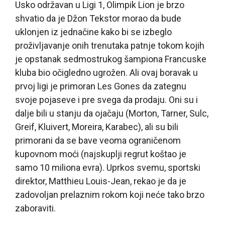
Usko održavan u Ligi 1, Olimpik Lion je brzo
shvatio da je Džon Tekstor morao da bude
uklonjen iz jednačine kako bi se izbeglo
proživljavanje onih trenutaka patnje tokom kojih
je opstanak sedmostrukog šampiona Francuske
kluba bio očigledno ugrožen. Ali ovaj boravak u
prvoj ligi je primoran Les Gones da zategnu
svoje pojaseve i pre svega da prodaju. Oni su i
dalje bili u stanju da ojačaju (Morton, Tarner, Sulc,
Greif, Kluivert, Moreira, Karabec), ali su bili
primorani da se bave veoma ograničenom
kupovnom moći (najskuplji regrut koštao je
samo 10 miliona evra). Uprkos svemu, sportski
direktor, Matthieu Louis-Jean, rekao je da je
zadovoljan prelaznim rokom koji neće tako brzo
zaboraviti.