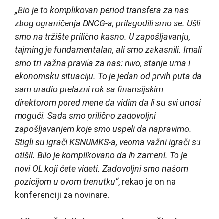
„Bio je to komplikovan period transfera za nas
zbog ograničenja DNCG-a, prilagodili smo se. Ušli
smo na tržište prilično kasno. U zapošljavanju,
tajming je fundamentalan, ali smo zakasnili. Imali
smo tri važna pravila za nas: nivo, stanje uma i
ekonomsku situaciju. To je jedan od prvih puta da
sam uradio prelazni rok sa finansijskim
direktorom pored mene da vidim da li su svi unosi
mogući. Sada smo prilično zadovoljni
zapošljavanjem koje smo uspeli da napravimo.
Stigli su igrači KSNUMKS-a, veoma važni igrači su
otišli. Bilo je komplikovano da ih zameni. To je
novi OL koji ćete videti. Zadovoljni smo našom
pozicijom u ovom trenutku“
, rekao je on na
konferenciji za novinare.