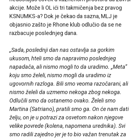
akcije. Može li OL ići tri takmičenja bez pravog
KSNUMKS-a? Dok je čekao da sazna, MLJ je
objasnio zašto je Rhone klub odlučio da se ne
razbacuje poslednjeg dana.
„Sada, poslednji dan nas ostavlja sa gorkim
ukusom, hteli smo da napravimo poslednjeg
napadača, ali nismo mogli to da uradimo. „Meta“
koju smo želeli, nismo mogli da uradimo iz
ugovornih razloga. Bili smo veoma razočarani, ali
nismo želeli da uzmemo nekoga zbog nekoga.
Odlučili smo da ostanemo ovako. Želeli smo
Martina (Satriano), pratili smo ga. On će nam dati
želju, on je u potrazi za osvetom nakon njegove
velike povrede (kolena, napomena urednika). Svi
smo radili zajedno jer je to bio važan trenutak za