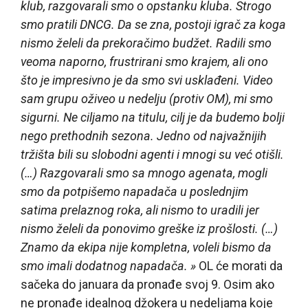
klub, razgovarali smo o opstanku kluba. Strogo
smo pratili DNCG. Da se zna, postoji igrač za koga
nismo želeli da prekoračimo budžet. Radili smo
veoma naporno, frustrirani smo krajem, ali ono
što je impresivno je da smo svi usklađeni. Video
sam grupu oživeo u nedelju (protiv OM), mi smo
sigurni. Ne ciljamo na titulu, cilj je da budemo bolji
nego prethodnih sezona. Jedno od najvažnijih
tržišta bili su slobodni agenti i mnogi su već otišli.
(…) Razgovarali smo sa mnogo agenata, mogli
smo da potpišemo napadača u poslednjim
satima prelaznog roka, ali nismo to uradili jer
nismo želeli da ponovimo greške iz prošlosti. (…)
Znamo da ekipa nije kompletna, voleli bismo da
smo imali dodatnog napadača. »
OL će morati da
sačeka do januara da pronađe svoj 9. Osim ako
ne pronađe idealnog džokera u nedeljama koje