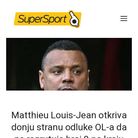
Skip
to
ME
content
Matthieu Louis-Jean otkriva
donju stranu odluke OL-a da