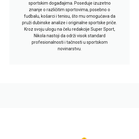
sportskim događajima. Poseduje izuzetno
znanje o različitim sportovima, posebno o
fudbalu, košarci i tenisu, što mu omogućava da
pruži dubinske analize i originalne sportske priče.
Kroz svoju ulogu na čelu redakcije Super Sport,
Nikola nastoji da održi visok standard
profesionalnosti i tačnosti u sportskom
novinarstvu.