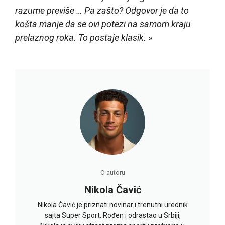
razume previše … Pa zašto? Odgovor je da to
košta manje da se ovi potezi na samom kraju
prelaznog roka. To postaje klasik.
»
O autoru
Nikola Čavić
Nikola Čavić je priznati novinar i trenutni urednik
sajta Super Sport. Rođen i odrastao u Srbiji,