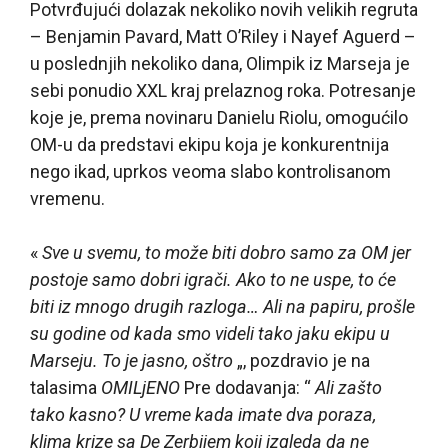
Potvrđujući dolazak nekoliko novih velikih regruta
– Benjamin Pavard, Matt O’Riley i Nayef Aguerd –
u poslednjih nekoliko dana, Olimpik iz Marseja je
sebi ponudio XXL kraj prelaznog roka. Potresanje
koje je, prema novinaru Danielu Riolu, omogućilo
OM-u da predstavi ekipu koja je konkurentnija
nego ikad, uprkos veoma slabo kontrolisanom
vremenu.
«
Sve u svemu, to može biti dobro samo za OM jer
postoje samo dobri igrači. Ako to ne uspe, to će
biti iz mnogo drugih razloga… Ali na papiru, prošle
su godine od kada smo videli tako jaku ekipu u
Marseju. To je jasno, oštro
„, pozdravio je na
talasima
OMILjENO
Pre dodavanja: “
Ali zašto
tako kasno? U vreme kada imate dva poraza,
klima krize sa De Zerbijem koji izgleda da ne