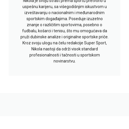
Nikola je svoju strast prema sportu pretvorio u
uspešnu karijeru, sa višegodišnjim iskustvom u
izveštavanju o nacionalnim i međunarodnim
sportskim događajima. Poseduje izuzetno
znanje o različitim sportovima, posebno o
fudbalu, košarci i tenisu, što mu omogućava da
pruži dubinske analize i originalne sportske priče.
Kroz svoju ulogu na čelu redakcije Super Sport,
Nikola nastoji da održi visok standard
profesionalnosti i tačnosti u sportskom
novinarstvu.