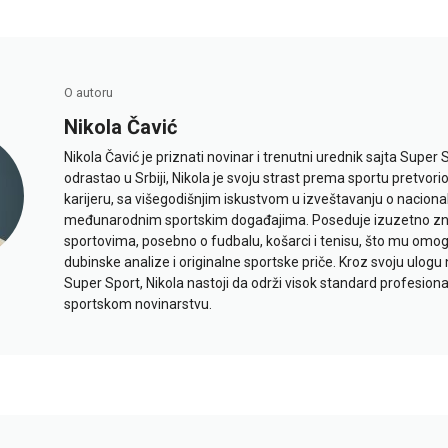
O autoru
Nikola Čavić
Nikola Čavić je priznati novinar i trenutni urednik sajta Super 
odrastao u Srbiji, Nikola je svoju strast prema sportu pretvor
karijeru, sa višegodišnjim iskustvom u izveštavanju o naciona
međunarodnim sportskim događajima. Poseduje izuzetno znan
sportovima, posebno o fudbalu, košarci i tenisu, što mu omo
dubinske analize i originalne sportske priče. Kroz svoju ulogu 
Super Sport, Nikola nastoji da održi visok standard profesional
sportskom novinarstvu.