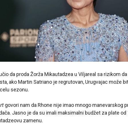
lučio da proda Žorža Mikautadzea u Viljareal sa rizikom d
ista, ako Martin Satriano je regrutovan, Urugvajac može bi
 celu sezonu.
rt
govori nam da Rhone nije imao mnogo manevarskog pr
ača. Jasno je da su imali maksimalni budžet za plate od
utadzeovu zamenu.