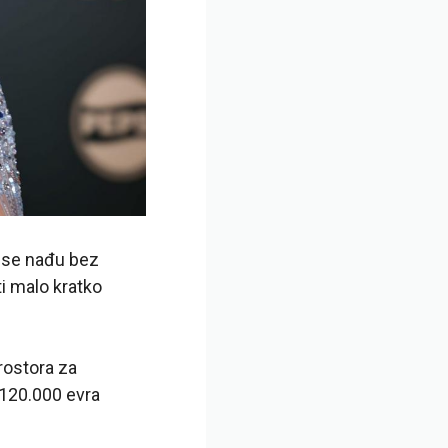
a se nađu bez
ti malo kratko
ostora za
 120.000 evra