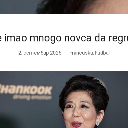
e imao mnogo novca da regr
2. септембар 2025.
Francuska
,
Fudbal