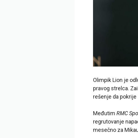
Olimpik Lion je od
pravog strelca. Za
rešenje da pokrije
Međutim
RMC Spo
regrutovanje napad
mesečno za Mika