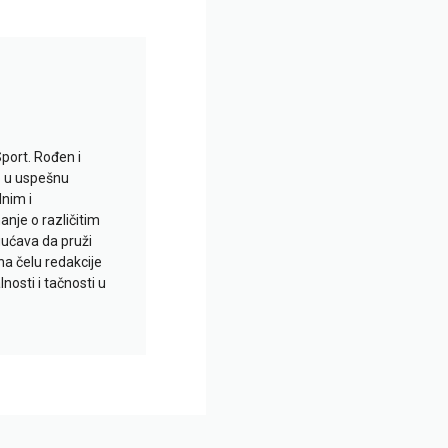
Sport. Rođen i
io u uspešnu
lnim i
je o različitim
gućava da pruži
na čelu redakcije
nosti i tačnosti u