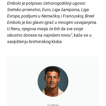
Embolo je potpisao četvorogodišnji ugovor.
Svetsko prvenstvo, Euro, Liga šampiona, Liga
Evrope, podijumi u Nemačkoj i Francuskoj, Breel
Embolo je bio glavni igrač u mnogim osvajanjima.
U Renu, njegova misija će biti da sve svoje
iskustvo donese na najvišem nivou“
, kaže se u
saopštenju bretonskog kluba.
O autoru