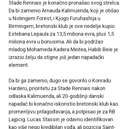
Stade Rennais je konačno pronašao svog strelca.
Da bi zamenio Arnauda Kalimuenda, koji je otišao
u Notingem Forest, i Kjogo Furuhashija u
Birmingem, bretonski klub je ove nedelje kupio
Estebana Lepaula za 13,5 miliona evra, plus 1,5
miliona evra u bonusima. Ali da bi podržao
mladog Mohameda Kadera Meitea, Habib Beie je
izrazio želju da stigne još jedan napadački
element.
Da bi ga zamenio, dugo se govorilo o Konradu
Harderu, prioritetu za Stade Rennais nakon
odlaska Kalimuenda, ali 20-godišnji danski
napadač bi konačno iskoristio bretonski klub kao
promenljivu prilagođavanja, a potpisao je za RB
Lajpcig. Lucas Stassin je odavno identifikovan
kao više nego kredibilan vođa, ali pozicija Saint-