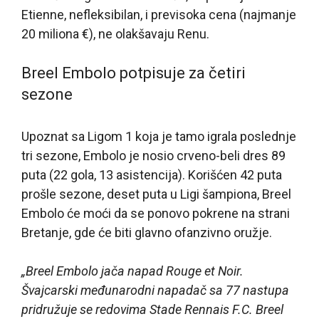
Etienne, nefleksibilan, i previsoka cena (najmanje
20 miliona €), ne olakšavaju Renu.
Breel Embolo potpisuje za četiri
sezone
Upoznat sa Ligom 1 koja je tamo igrala poslednje
tri sezone, Embolo je nosio crveno-beli dres 89
puta (22 gola, 13 asistencija). Korišćen 42 puta
prošle sezone, deset puta u Ligi šampiona, Breel
Embolo će moći da se ponovo pokrene na strani
Bretanje, gde će biti glavno ofanzivno oružje.
„Breel Embolo jača napad Rouge et Noir.
Švajcarski međunarodni napadač sa 77 nastupa
pridružuje se redovima Stade Rennais F.C. Breel