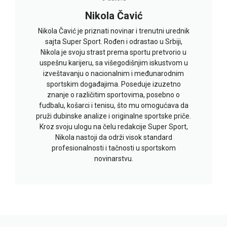
Nikola Čavić
Nikola Čavić je priznati novinar i trenutni urednik
sajta Super Sport. Rođen i odrastao u Srbiji,
Nikola je svoju strast prema sportu pretvorio u
uspešnu karijeru, sa višegodišnjim iskustvom u
izveštavanju o nacionalnim i međunarodnim
sportskim događajima. Poseduje izuzetno
znanje o različitim sportovima, posebno o
fudbalu, košarci i tenisu, što mu omogućava da
pruži dubinske analize i originalne sportske priče.
Kroz svoju ulogu na čelu redakcije Super Sport,
Nikola nastoji da održi visok standard
profesionalnosti i tačnosti u sportskom
novinarstvu.