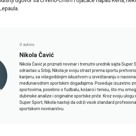
dišnji ugovor sa crveno-crnim i ojačaće napad Rena, nek
Lepaula.
O autoru
Nikola Čavić
Nikola Čavić je priznati novinar i trenutni urednik sajta Super 
odrastao u Srbiji, Nikola je svoju strast prema sportu pretvor
karijeru, sa višegodišnjim iskustvom u izveštavanju o naciona
međunarodnim sportskim događajima. Poseduje izuzetno znan
sportovima, posebno o fudbalu, košarci i tenisu, što mu omo
dubinske analize i originalne sportske priče. Kroz svoju ulogu 
Super Sport, Nikola nastoji da održi visok standard profesional
sportskom novinarstvu.