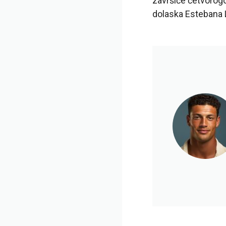
završiće četvorogo
dolaska Estebana 