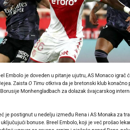
eel Embolo je doveden u pitanje ujutru, AS Monaco igrač ć
ejea. Zaista
O Timu
otkriva da je bretonski klub konačno
 Borusije Monhengladbach za dolazak švajcarskog intern
eć je postignut u nedelju između Rena i AS Monaka za tr
 uključujući bonuse. Breel Embolo, koji je već prošao leka