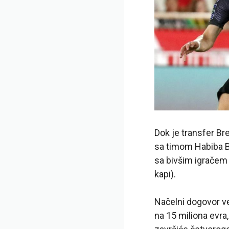
Dok je transfer Br
sa timom Habiba B
sa bivšim igračem
kapi).
Načelni dogovor v
na 15 miliona evra,