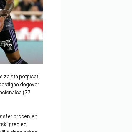
e zaista potpisati
 postigao dogovor
acionalca (77
ansfer procenjen
rski pregled,