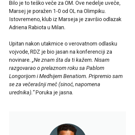
Bilo je to teško veče za OM. Ove nedelje uveče,
Marsej je poražen 1-0 od OL na Olimpiku.
Istovremeno, klub iz Marseja je završio odlazak
Adriena Rabiota u Milan.
Upitan nakon utakmice o verovatnom odlasku
vojvode, RDZ je bio jasan na konferenciji za
novinare.
„Ne znam šta da ti kažem. Nisam
razgovarao o prelaznom roku sa Pablom
Longorijom i Medhijem Benatiom. Pripremio sam
se za večerašnji meč (sinoć, napomena
urednika).“
Poruka je jasna.