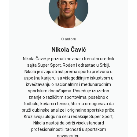
O autoru
Nikola Čavić
Nikola Čavić je priznati novinar i trenutni urednik
sajta Super Sport. Rođen i odrastao u Srbiji,
Nikola je svoju strast prema sportu pretvorio u
uspešnu karijeru, sa višegodišnjim iskustvom u
izveštavanju o nacionalnim i međunarodnim
sportskim događajima. Poseduje izuzetno
znanje o različitim sportovima, posebno o
fudbalu, košarci i tenisu, što mu omogućava da
pruži dubinske analize i originalne sportske priče.
Kroz svoju ulogu na čelu redakcije Super Sport,
Nikola nastoji da održi visok standard
profesionalnosti i tačnosti u sportskom
novinarstvu.