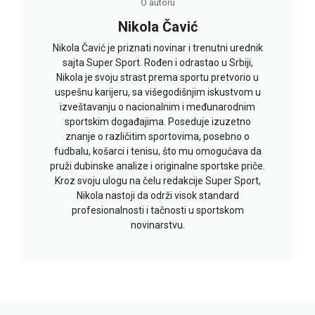
O autoru
Nikola Čavić
Nikola Čavić je priznati novinar i trenutni urednik
sajta Super Sport. Rođen i odrastao u Srbiji,
Nikola je svoju strast prema sportu pretvorio u
uspešnu karijeru, sa višegodišnjim iskustvom u
izveštavanju o nacionalnim i međunarodnim
sportskim događajima. Poseduje izuzetno
znanje o različitim sportovima, posebno o
fudbalu, košarci i tenisu, što mu omogućava da
pruži dubinske analize i originalne sportske priče.
Kroz svoju ulogu na čelu redakcije Super Sport,
Nikola nastoji da održi visok standard
profesionalnosti i tačnosti u sportskom
novinarstvu.