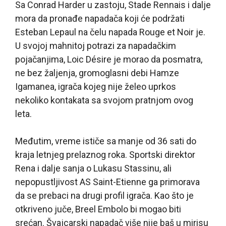
Sa Conrad Harder u zastoju, Stade Rennais i dalje
mora da pronađe napadača koji će podržati
Esteban Lepaul na čelu napada Rouge et Noir je.
U svojoj mahnitoj potrazi za napadačkim
pojačanjima, Loic Désire je morao da posmatra,
ne bez žaljenja, gromoglasni debi Hamze
Igamanea, igrača kojeg nije želeo uprkos
nekoliko kontakata sa svojom pratnjom ovog
leta.
Međutim, vreme ističe sa manje od 36 sati do
kraja letnjeg prelaznog roka. Sportski direktor
Rena i dalje sanja o Lukasu Stassinu, ali
nepopustljivost AS Saint-Etienne ga primorava
da se prebaci na drugi profil igrača. Kao što je
otkriveno juče, Breel Embolo bi mogao biti
srećan. Švajcarski napadač više nije baš u mirisu