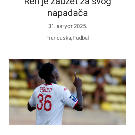
Ren je zauzet za svog
napadača
31. август 2025.
Francuska
,
Fudbal