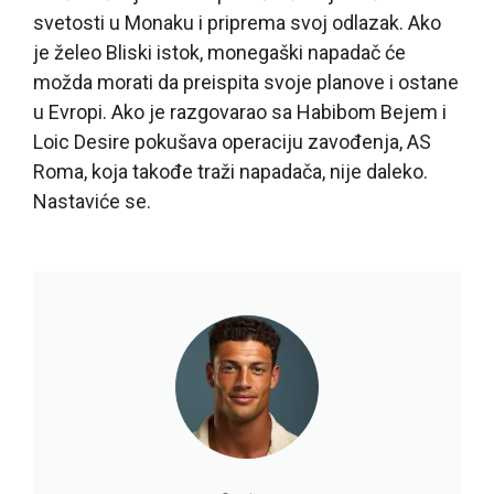
svetosti u Monaku i priprema svoj odlazak. Ako
je želeo Bliski istok, monegaški napadač će
možda morati da preispita svoje planove i ostane
u Evropi. Ako je razgovarao sa Habibom Bejem i
Loic Desire pokušava operaciju zavođenja, AS
Roma, koja takođe traži napadača, nije daleko.
Nastaviće se.