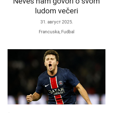
Neves nam govori o svom
ludom večeri
31. август 2025.
Francuska
,
Fudbal