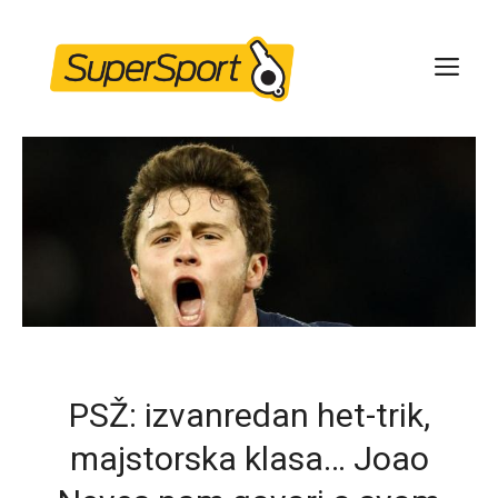
Skip
to
ME
content
PSŽ: izvanredan het-trik,
majstorska klasa… Joao