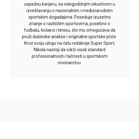
uspešnu karijeru, sa višegodišnjim iskustvom u
izveštavanju o nacionalnim i međunarodnim
sportskim događajima. Poseduje izuzetno
znanje o različitim sportovima, posebno o
fudbalu, košarci i tenisu, što mu omogućava da
pruži dubinske analize i originalne sportske priče.
Kroz svoju ulogu na čelu redakcije Super Sport,
Nikola nastoji da održi visok standard
profesionalnosti i tačnosti u sportskom
novinarstvu.