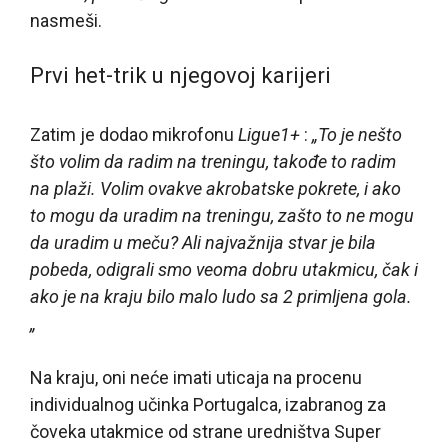
nasmeši.
Prvi het-trik u njegovoj karijeri
Zatim je dodao mikrofonu
Ligue1+
:
„To je nešto
što volim da radim na treningu, takođe to radim
na plaži. Volim ovakve akrobatske pokrete, i ako
to mogu da uradim na treningu, zašto to ne mogu
da uradim u meču? Ali najvažnija stvar je bila
pobeda, odigrali smo veoma dobru utakmicu, čak i
ako je na kraju bilo malo ludo sa 2 primljena gola.
„
Na kraju, oni neće imati uticaja na procenu
individualnog učinka Portugalca, izabranog za
čoveka utakmice od strane uredništva Super