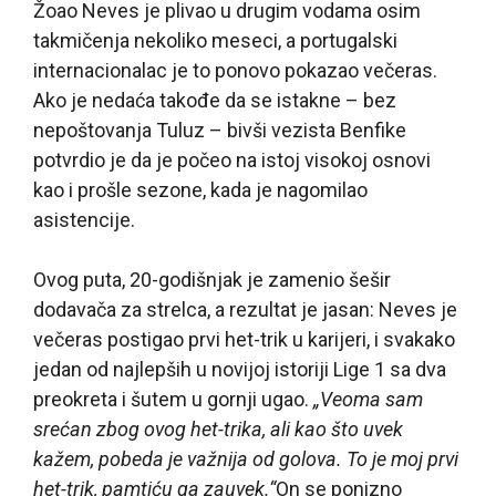
Žoao Neves je plivao u drugim vodama osim
takmičenja nekoliko meseci, a portugalski
internacionalac je to ponovo pokazao večeras.
Ako je nedaća takođe da se istakne – bez
nepoštovanja Tuluz – bivši vezista Benfike
potvrdio je da je počeo na istoj visokoj osnovi
kao i prošle sezone, kada je nagomilao
asistencije.
Ovog puta, 20-godišnjak je zamenio šešir
dodavača za strelca, a rezultat je jasan: Neves je
večeras postigao prvi het-trik u karijeri, i svakako
jedan od najlepših u novijoj istoriji Lige 1 sa dva
preokreta i šutem u gornji ugao.
„Veoma sam
srećan zbog ovog het-trika, ali kao što uvek
kažem, pobeda je važnija od golova. To je moj prvi
het-trik, pamtiću ga zauvek.“
On se ponizno