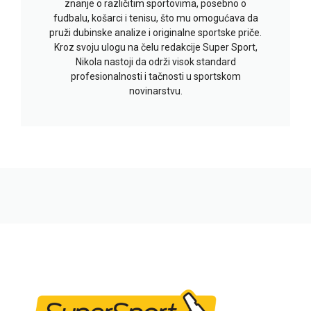
znanje o različitim sportovima, posebno o
fudbalu, košarci i tenisu, što mu omogućava da
pruži dubinske analize i originalne sportske priče.
Kroz svoju ulogu na čelu redakcije Super Sport,
Nikola nastoji da održi visok standard
profesionalnosti i tačnosti u sportskom
novinarstvu.