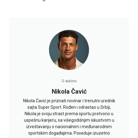
O autoru
Nikola Čavić
Nikola Čavić je priznati novinar i trenutni urednik
sajta Super Sport. Rođen i odrastao u Srbiji,
Nikola je svoju strast prema sportu pretvorio u
uspešnu karijeru, sa višegodišnjim iskustvom u
izveštavanju o nacionalnim i međunarodnim
sportskim događajima. Poseduje izuzetno