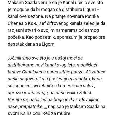
Maksim Saada veruje da je Kanal učinio sve što
je moguće da bi mogao da distribuira Ligue1+
kanal ove sezone. Na pitanje novinara Patrika
Chenea o Ks-u, šef šifrovanog kanala želeo je da
razjasni stvari o svojim namerama od samog
početka. Kao podsetnik, sporazum je propao pre
desetak dana sa Ligom.
„Učinili smo sve što je u našoj moći da
distribuiramo novi kanal ovog leta, mobilišući
timove Canalplus-a usred letnje pauze. Ali zahtev
naših sagovornika u poslednjem trenutku, kada
su ispunjeni svi tehnički i komercijalni uslovi,
ugrozio je lansiranje, na našu veliku žalost.
Verujte mi, naša jedina briga je da zadovoljimo
naše pretplatnike. „
, napisao je Maksim Saada na
svom Ks nalogu. Reč za mudre.